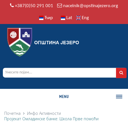
+387(0)50 291 001
nacelnik@opstinajezero.org
Ћир
Lat
Eng
MENU
О ОПШТИНИ
Почетна
Инфо
Активности
Пројекат Омладинске банке: Школа Прве помоћи
Историја