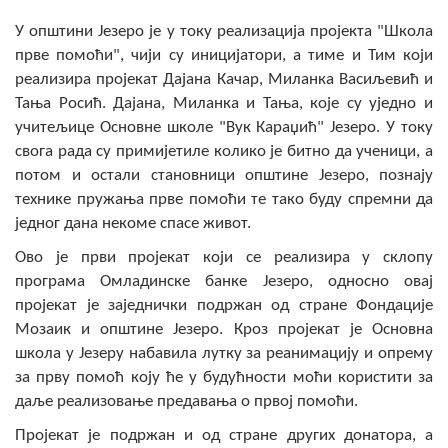
Скупштинско вијеће општине језеро
У општини Језеро је у току реализација пројекта "Школа
прве помоћи", чији су иницијатори, а тиме и Тим који
Састав Скупштине
реализира пројекат Дајана Качар, Миланка Васиљевић и
Тања Росић. Дајана, Миланка и Тања, које су уједно и
Службени Гласници
учитељице Основне школе "Вук Караџић" Језеро. У току
свога рада су примијетиле колико је битно да ученици, а
ОПШТИНСКА УПРАВА
потом и остали становници општине Језеро, познају
технике пружања прве помоћи те тако буду спремни да
ИНФО
једног дана некоме спасе живот.
Вијести
Ово је први пројекат који се реализира у склопу
програма Омладинске банке Језеро, односно овај
Активности
пројекат је заједнички подржан од стране Фондације
Јавни позиви
Мозаик и општине Језеро. Кроз пројекат је Основна
школа у Језеру набавила лутку за реанимацију и опрему
Обавјештења
за прву помоћ коју ће у будућности моћи користити за
даље реализовање предавања о првој помоћи.
Заштита од пожара
Пројекат је подржан и од стране других донатора, а