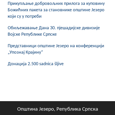
Прикупљање добровољних прилога за куповину
Божићних пакета за становнике општине Језеро
који су у потреби
Обиљежавање Данa 30. пјешадијске дивизије
Војске Републике Српске
Представници општине Језеро на конференцији
„Упознај Крајину“
Донација 2.500 sadnica šljive
Општина Језеро, Република Српска