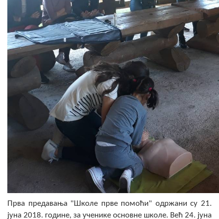
Прва предавања "Школе прве помоћи" одржани су 21.
јуна 2018. године, за ученике основне школе. Већ 24. јуна