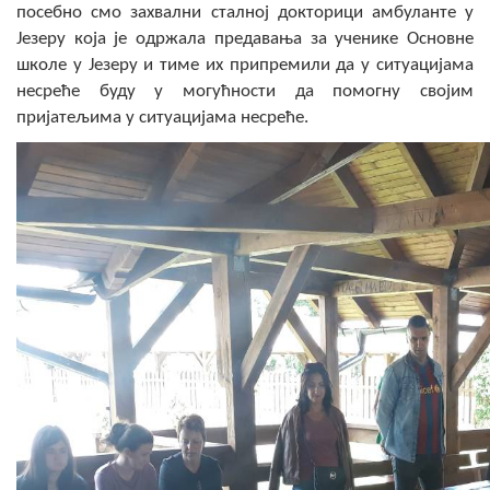
посебно смо захвални сталној докторици амбуланте у
COVID 19
Језеру која је одржала предавања за ученике Основне
Геоистраживања
школе у Језеру и тиме их припремили да у ситуацијама
несреће буду у могућности да помогну својим
пријатељима у ситуацијама несреће.
ФИНАНСИЈЕ
ПРИВРЕДА
Пољопривреда
Туризам
Спорт
ЦИВИЛНА ЗАШТИТА
КОНТАКТ