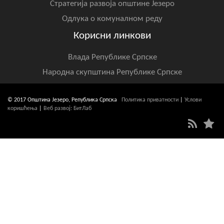
Стратегија развоја општине Језеро
Одлука о комуналном реду
Корисни линкови
Влада Републике Српске
Народна скупштина Републике Српске
© 2017 Општина Језеро, Република Српска
Политика приватности
|
Услови
коришћења
|
Веб развој: БитЛаб