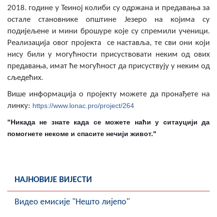
2018. године у Теиној колиби су одржана и предавања за
остале становнике општине Језеро на којима су
подијељене и мини брошуре које су спремили ученици.
Реализација овог пројекта се наставља, те сви они који
нису били у могућности присуствовати неким од ових
предавања, имат ће могућност да присуствују у неким од
сљедећих.
Више информација о пројекту можете да пронађете на
линку:
https://www.lonac.pro/project/264
"Никада не знате када се можете наћи у ситауцији да
помогнете некоме и спасите нечији живот."
НАЈНОВИЈЕ ВИЈЕСТИ
Видео емисије "Нешто лијепо"