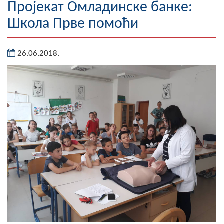
Пројекат Омладинске банке:
Географија
Школа Прве помоћи
Насељена мјеста
26.06.2018.
Занимљивости
Фотогалерија
НАЧЕЛНИК
О Начелнику
Замјеник начелника
Извјештај о раду начелника
СКУПШТИНА
Статут Општине