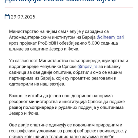
Географија
29.09.2025.
Насељена мјеста
Занимљивости
Фотогалерија
НАЧЕЛНИК
О Начелнику
Замјеник начелника
Извјештај о раду начелника
СКУПШТИНА
Статут Општине