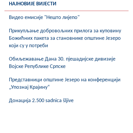
НАЈНОВИЈЕ ВИЈЕСТИ
COVID 19
Видео емисије "Нешто лијепо"
Геоистраживања
Прикупљање добровољних прилога за куповину
ФИНАНСИЈЕ
Божићних пакета за становнике општине Језеро
ПРИВРЕДА
који су у потреби
Пољопривреда
Обиљежавање Данa 30. пјешадијске дивизије
Војске Републике Српске
Туризам
Представници општине Језеро на конференцији
Спорт
„Упознај Крајину“
ЦИВИЛНА ЗАШТИТА
Донација 2.500 sadnica šljive
КОНТАКТ