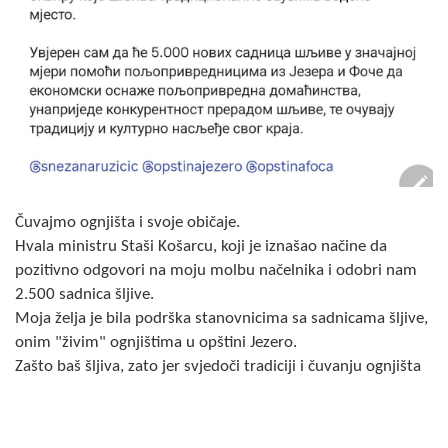
Скупштинско вијеће општине језеро
Састав Скупштине
Службени Гласници
ОПШТИНСКА УПРАВА
ИНФО
Čuvajmo ognjišta i svoje običaje.
Вијести
Hvala ministru Staši Košarcu, koji je iznašao načine da
pozitivno odgovori na moju molbu načelnika i odobri nam
Активности
2.500 sadnica šljive.
Moja želja je bila podrška stanovnicima sa sadnicama šljive,
Јавни позиви
onim "živim" ognjištima u opštini Jezero.
Zašto baš šljiva, zato jer svjedoči tradiciji i čuvanju ognjišta
Обавјештења
Заштита од пожара