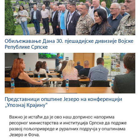
Скупштинско вијеће општине језеро
Састав Скупштине
Службени Гласници
Обиљежавање Данa 30. пјешадијске дивизије Војске
Републике Српске
ОПШТИНСКА УПРАВА
ИНФО
Вијести
Активности
Представници општине Језеро на конференцији
Јавни позиви
„Упознај Крајину“
Обавјештења
Заштита од пожара