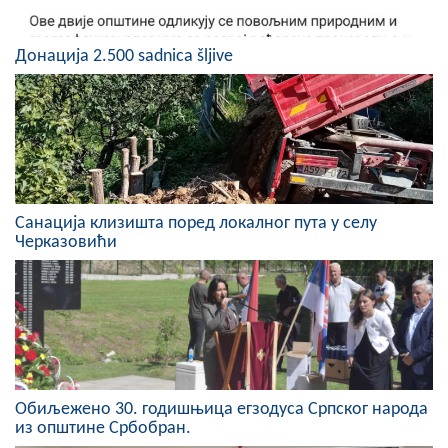
COVID 19
Донација 2.500 sadnica šljive
Геоистраживања
ФИНАНСИЈЕ
ПРИВРЕДА
Пољопривреда
Санација клизишта поред локалног пута у селу
Туризам
Черказовићи
Спорт
ЦИВИЛНА ЗАШТИТА
КОНТАКТ
Обиљежено 30. годишњица егзодуса Српског народа
из општине Србобран.