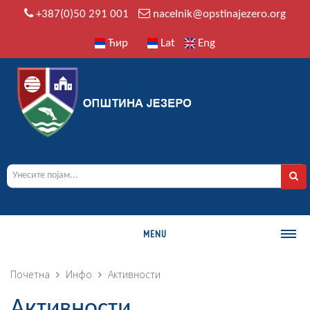
+387(0)50 291 001
nacelnik@opstinajezero.org
Ћир
Lat
Eng
MENU
О ОПШТИНИ
Почетна
Инфо
Активности
Историја
Активности