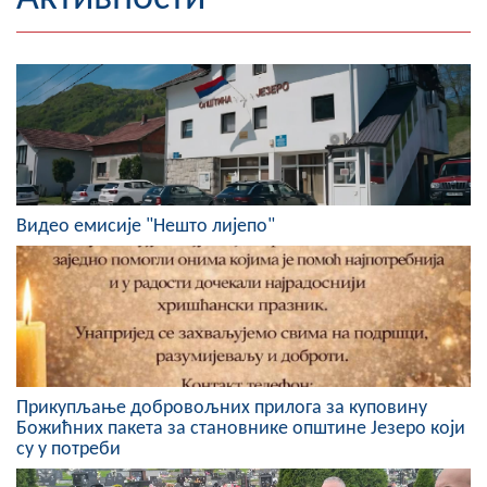
Географија
Насељена мјеста
Занимљивости
Фотогалерија
Видео емисије "Нешто лијепо"
НАЧЕЛНИК
О Начелнику
Замјеник начелника
Извјештај о раду начелника
Прикупљање добровољних прилога за куповину
СКУПШТИНА
Божићних пакета за становнике општине Језеро који
су у потреби
Статут Општине