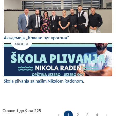
Академија „Крвави пут прогона“
Škola plivanja sa našim Nikolom Rađenom.
Ставке 1 до 9 од 225
«
1
2
3
4
»