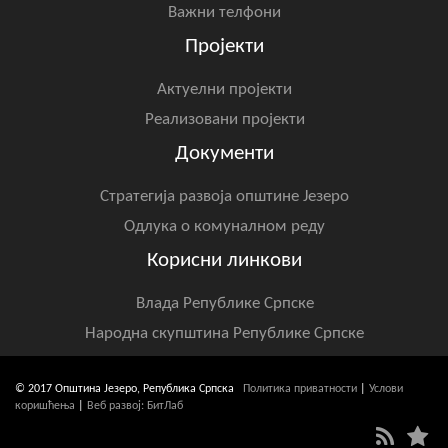
Важни телфони
Пројекти
Актуелни пројекти
Реализовани пројекти
Документи
Стратегија развоја општине Језеро
Одлука о комуналном реду
Корисни линкови
Влада Републике Српске
Народна скупштина Републике Српске
© 2017 Општина Језеро, Република Српска
Политика приватности
|
Услови
коришћења
|
Веб развој: БитЛаб