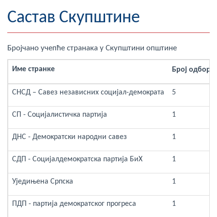
Географија
Састав Скупштине
Насељена мјеста
Бројчано учепће странака у Скупштини општине
Занимљивости
Име странке
Број одборн
Фотогалерија
СНСД – Савез независних социјал-демократа
5
НАЧЕЛНИК
СП - Социјалистичка партија
1
О Начелнику
ДНС - Демократски народни савез
1
Замјеник начелника
СДП - Социјалдемократска партија БиХ
1
Извјештај о раду начелника
Уједињена Српска
1
СКУПШТИНА
ПДП - партија демократског прогреса
1
Статут Општине