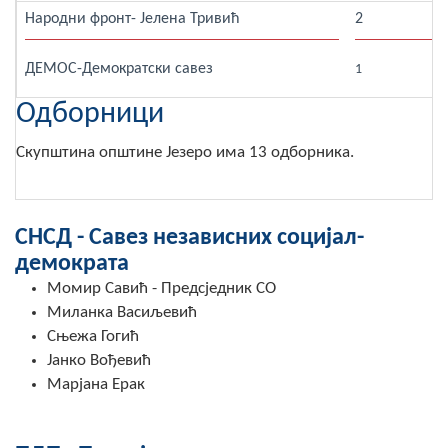
Народни фронт- Јелена Тривић
2
Скупштинско вијеће општине језеро
ДЕМОС-Демократски савез
Састав Скупштине
1
Одборници
Службени Гласници
Скупштина општине Језеро има 13 одборника.
ОПШТИНСКА УПРАВА
ИНФО
СНСД - Савез независних социјал-
Вијести
демократа
Активности
Момир Савић - Предсједник СО
Миланка Васиљевић
Јавни позиви
Сњежа Гогић
Јанко Вођевић
Обавјештења
Марјана Ерак
Заштита од пожара