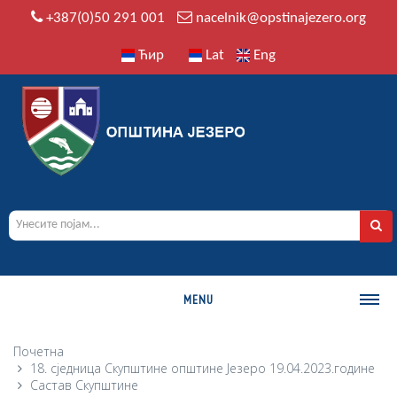
+387(0)50 291 001
nacelnik@opstinajezero.org
Ћир
Lat
Eng
MENU
О ОПШТИНИ
Почетна
18. сједница Скупштине општине Језеро 19.04.2023.године
Историја
Састав Скупштине