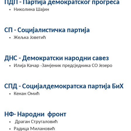
ПДП - Партија демократског прогреса
COVID 19
Николина Шајин
Геоистраживања
СП - Социјалистичка партија
ФИНАНСИЈЕ
Жељка Јоветић
ПРИВРЕДА
Пољопривреда
ДНС - Демократски народни савез
Илија Качар -Замјеник предсједника СО Језеро
Туризам
Спорт
СПД - Социјалдемократска партија БиХ
Кенан Омић
ЦИВИЛНА ЗАШТИТА
КОНТАКТ
НФ- Народни фронт
Драган Стругаловић
Радица Милановић