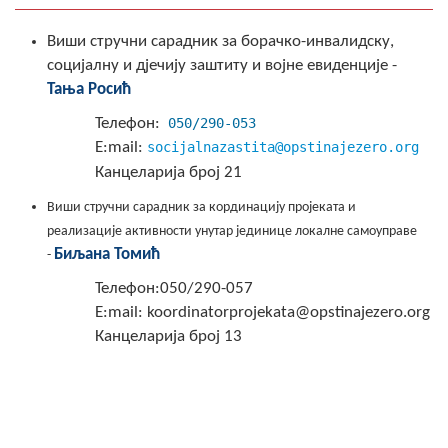
Виши стручни сарадник за борачко-инвалидску,
социјалну и дјечију заштиту и војне евиденције -
Taња Роси
ћ
Телефон
:
050/290-053
Е:mail:
socijalnazastita@opstinajezero.org
Канцеларија број 21
Виши стручни сарадник за кординацију пројеката и
реализације активности унутар јединице локалне самоуправе
Биљана Томић
-
Телефон:050/290-057
Е:mail: koordinatorprojekata@opstinajezero.org
Канцеларија број 13