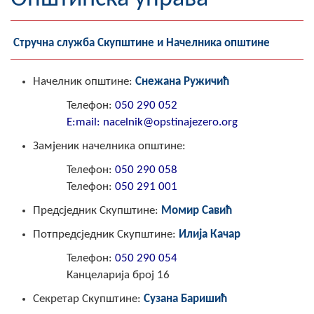
Географија
Стручна служба Скупштине и Начелника општине
Насељена мјеста
Занимљивости
Начелник општине:
Снежана Ружичић
Телефон:
050 290 052
Фотогалерија
Е:mail: nacelnik@opstinajezero.org
Замјеник начелника општине:
НАЧЕЛНИК
Телефон
:
050 290 058
О Начелнику
Телефон
:
050 291 001
Замјеник начелника
Предсједник Скупштине:
Момир Савић
Потпредсједник Скупштине:
Илија Качар
Извјештај о раду начелника
Телефон
:
050 290 054
СКУПШТИНА
Канцеларија број 16
Статут Општине
Секретар Скупштине:
Сузана Баришић