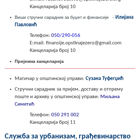
COVID 19
Канцеларија број 10
Виши стручни сарадник за буџет и финансије -
Илијана
Геоистраживања
Павловић
ФИНАНСИЈЕ
Телефон:
05
0/290-056
E:mail: finansije.opstinajezero@gmail.com
ПРИВРЕДА
Канцеларија број 10
Пољопривреда
Пријемна канцеларија
Туризам
Матичар у општинској управи:
Сузана Туфегџић
Спорт
Стручни сарадник за пријем, доставу и отпрему
поште и архиву у општинској управи:
Миљана
ЦИВИЛНА ЗАШТИТА
Симетић
Телефон
:
050 291 002
КОНТАКТ
Канцеларија број 11
Служба за урбанизам, грађевинарство