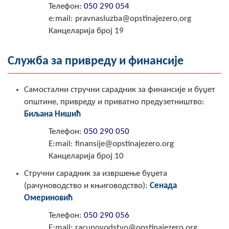
Телефон
:
050 290 054​
Скупштинско вијеће општине језеро
e:mail: pravnasluzba@opstinajezero.org
Канцеларија број 19
Састав Скупштине
Службени Гласници
Служба за привреду и финансије
ОПШТИНСКА УПРАВА
Самостални стручни сарадник за финансије и буџет
општине, привреду и приватно предузетништво:
ИНФО
Биљана Нишић
Вијести
Телефон:
050 290 050
E:mail: finansije@opstinajezero.org
Активности
Канцеларија број 10
Јавни позиви
Стручни сарадник за извршење буџета
(рачуноводство и књиговодство):
Сенада
Обавјештења
Омериновић
Заштита од пожара
Телефон
:
050 290 056
E:mail: racunovodstvo@opstinajezero.org