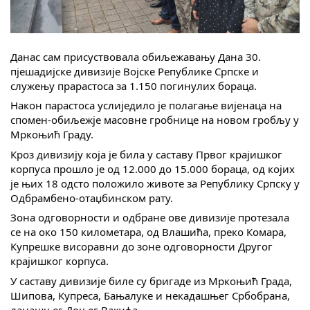
Скупштинско вијеће општине језеро
Састав Скупштине
Данас сам присуствовала обиљежавању Данa 30.
пјешадијске дивизије Војске Републике Српске и
Службени Гласници
служењу пpарастоса за 1.150 погинулих бораца.
Након парастоса услиједило је полагање вијенаца на
ОПШТИНСКА УПРАВА
спомен-обиљежје масовне гробнице на новом гробљу у
Мркоњић Граду.
ИНФО
Кроз дивизију која је била у саставу Првог крајишког
Вијести
корпуса прошло је од 12.000 до 15.000 бораца, од којих
је њих 18 одсто положило животе за Републику Српску у
Активности
Одбрамбено-отаџбинском рату.
Зона одговорности и одбране ове дивизије протезала
Јавни позиви
се на око 150 километара, од Влашића, преко Комара,
Купрешке висоравни до зоне одговорности Другог
Обавјештења
крајишког корпуса.
У саставу дивизије биле су бригаде из Мркоњић Града,
Заштита од пожара
Шипова, Купреса, Бањалуке и некадашњег Србобрана,
данашњег Доњег Вакуфа.