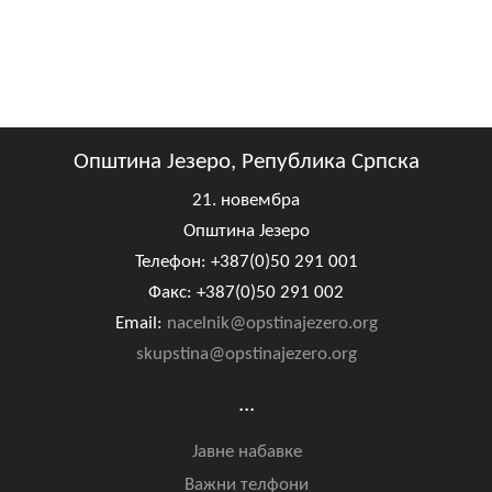
Општина Језеро, Република Српска
21. новембра
Општина Језеро
Телефон: +387(0)50 291 001
Факс: +387(0)50 291 002
Email:
nacelnik@opstinajezero.org
skupstina@opstinajezero.org
...
Јавне набавке
Важни телфони