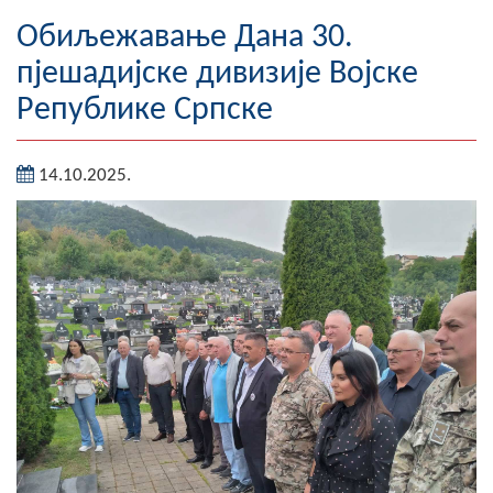
Географија
Обиљежавање Данa 30.
пјешадијске дивизије Војске
Насељена мјеста
Републике Српске
Занимљивости
14.10.2025.
Фотогалерија
НАЧЕЛНИК
О Начелнику
Замјеник начелника
Извјештај о раду начелника
СКУПШТИНА
Статут Општине