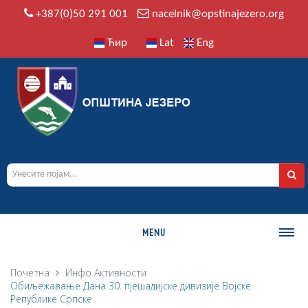
+387(0)50 291 001
nacelnik@opstinajezero.org
Ћир
Lat
Eng
MENU
О ОПШТИНИ
Почетна
Инфо
Активности
Обиљежавање Данa 30. пјешадијске дивизије Војске
Историја
Републике Српске