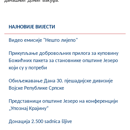
COVID 19
Геоистраживања
НАЈНОВИЈЕ ВИЈЕСТИ
ФИНАНСИЈЕ
Видео емисије "Нешто лијепо"
ПРИВРЕДА
Прикупљање добровољних прилога за куповину
Пољопривреда
Божићних пакета за становнике општине Језеро
Туризам
који су у потреби
Спорт
Обиљежавање Данa 30. пјешадијске дивизије
Војске Републике Српске
ЦИВИЛНА ЗАШТИТА
Представници општине Језеро на конференцији
КОНТАКТ
„Упознај Крајину“
Донација 2.500 sadnica šljive