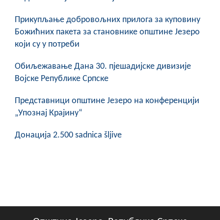
COVID 19
Прикупљање добровољних прилога за куповину
Геоистраживања
Божићних пакета за становнике општине Језеро
који су у потреби
ФИНАНСИЈЕ
Обиљежавање Данa 30. пјешадијске дивизије
ПРИВРЕДА
Војске Републике Српске
Пољопривреда
Представници општине Језеро на конференцији
„Упознај Крајину“
Туризам
Донација 2.500 sadnica šljive
Спорт
ЦИВИЛНА ЗАШТИТА
КОНТАКТ