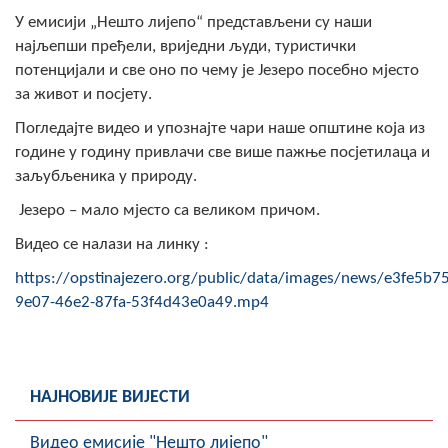
Скупштинско вијеће општине језеро
У емисији „Нешто лијепо“ представљени су наши
најљепши пређели, вриједни људи, туристички
Састав Скупштине
потенцијали и све оно по чему је Језеро посебно мјесто
за живот и посјету.
Службени Гласници
Погледајте видео и упознајте чари наше општине која из
године у годину привлачи све више пажње посјетилаца и
ОПШТИНСКА УПРАВА
заљубљеника у природу.
ИНФО
Језеро – мало мјесто са великом причом.
Вијести
Видео се налази на линку :
https://opstinajezero.org/public/data/images/news/e3fe5b75
Активности
9e07-46e2-87fa-53f4d43e0a49.mp4
Јавни позиви
Обавјештења
НАЈНОВИЈЕ ВИЈЕСТИ
Заштита од пожара
Видео емисије "Нешто лијепо"