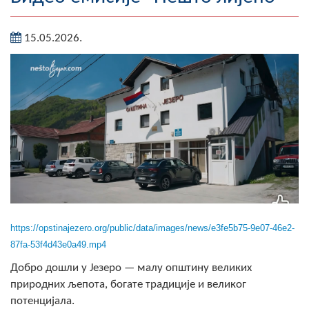
Географија
15.05.2026.
Насељена мјеста
Занимљивости
Фотогалерија
НАЧЕЛНИК
О Начелнику
Замјеник начелника
https://opstinajezero.org/public/data/images/news/e3fe5b75-9e07-46e2-
Извјештај о раду начелника
87fa-53f4d43e0a49.mp4
СКУПШТИНА
Добро дошли у Језеро — малу општину великих
природних љепота, богате традиције и великог
Статут Општине
потенцијала.