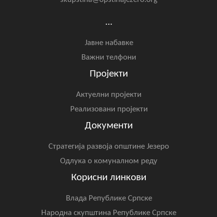
Скупштинско вијеће општине језеро
...
Састав Скупштине
Јавне набавке
Службени Гласници
Важни телфони
Пројекти
ОПШТИНСКА УПРАВА
Актуелни пројекти
ИНФО
Реализовани пројекти
Вијести
Документи
Активности
Стратегија развоја општине Језеро
Јавни позиви
Одлука о комуналном реду
Корисни линкови
Обавјештења
Влада Републике Српске
Заштита од пожара
Народна скупштина Републике Српске