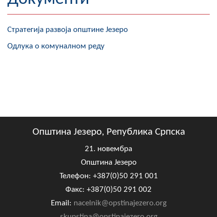
Географија
Стратегија развоја општине Језеро
Насељена мјеста
Одлука о комуналном реду
Занимљивости
Фотогалерија
НАЧЕЛНИК
О Начелнику
Општина Језеро, Република Српска
Замјеник начелника
21. новембра
Општина Језеро
Извјештај о раду начелника
Телефон: +387(0)50 291 001
СКУПШТИНА
Факс: +387(0)50 291 002
Email:
nacelnik@opstinajezero.org
Статут Општине
skupstina@opstinajezero.org