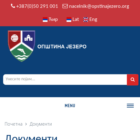
+387(0)50 291 001
nacelnik@opstinajezero.org
Ћир
Lat
Eng
MENU
О ОПШТИНИ
Почетна
Документи
Историја
Документи