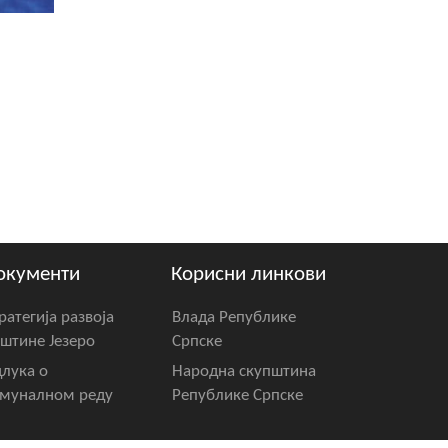
окументи
Корисни линкови
ратегија развоја
Влада Републике
штине Језеро
Српске
лука о
Народна скупштина
муналном реду
Републике Српске