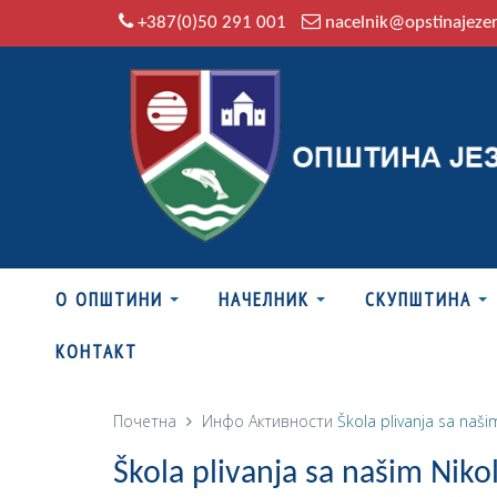
+387(0)50 291 001
nacelnik@opstinajeze
О ОПШТИНИ
НАЧЕЛНИК
СКУПШТИНА
КОНТАКТ
Почетна
Инфо
Активности
Škola plivanja sa na
Škola plivanja sa našim Ni