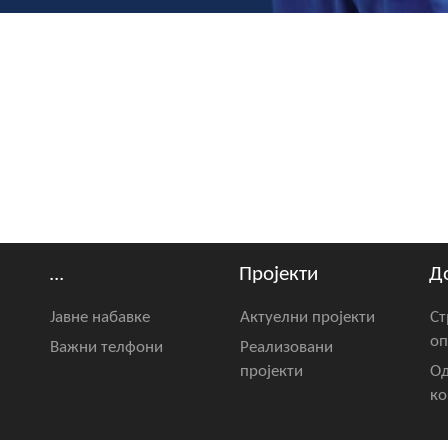
...
Пројекти
Д
Јавне набавке
Актуелни пројекти
Ст
оп
Важни телфони
Реализовани
пројекти
Од
ко