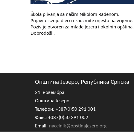
Škola plivanja sa našim Nikolom Rađenom.
Prijavite svoju djecu i zauzmite mjesto na vrijeme.
Poziv je otvoren za mlade Jezera i okolnih opština.
Dobrodošli.
Општина Језеро, Република Српска
21. новембра
Општина Језеро
Телефон: +387(0)50 291 001
Факс: +387(0)50 291 002
Email:
nacelnik@opstinajezero.org