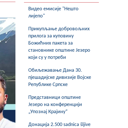
Видео емисије "Нешто
лијепо"
Прикупљање добровољних
прилога за куповину
Божићних пакета за
становнике општине Језеро
који су у потреби
Обиљежавање Данa 30.
пјешадијске дивизије Војске
Републике Српске
Представници општине
Језеро на конференцији
„Упознај Крајину“
Донација 2.500 sadnica šljive