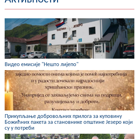
Географија
Насељена мјеста
Занимљивости
Фотогалерија
Видео емисије "Нешто лијепо"
НАЧЕЛНИК
О Начелнику
Замјеник начелника
Извјештај о раду начелника
Прикупљање добровољних прилога за куповину
СКУПШТИНА
Божићних пакета за становнике општине Језеро који
су у потреби
Статут Општине