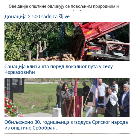
COVID 19
Донација 2.500 sadnica šljive
Геоистраживања
ФИНАНСИЈЕ
ПРИВРЕДА
Пољопривреда
Санација клизишта поред локалног пута у селу
Туризам
Черказовићи
Спорт
ЦИВИЛНА ЗАШТИТА
КОНТАКТ
Обиљежено 30. годишњица егзодуса Српског народа
из општине Србобран.