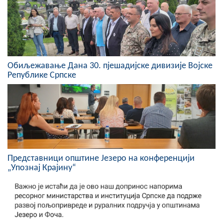
Скупштинско вијеће општине језеро
Састав Скупштине
Службени Гласници
Обиљежавање Данa 30. пјешадијске дивизије Војске
Републике Српске
ОПШТИНСКА УПРАВА
ИНФО
Вијести
Активности
Представници општине Језеро на конференцији
Јавни позиви
„Упознај Крајину“
Обавјештења
Заштита од пожара