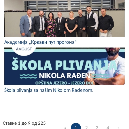
Академија „Крвави пут прогона“
Škola plivanja sa našim Nikolom Rađenom.
Ставке 1 до 9 од 225
«
1
2
3
4
»