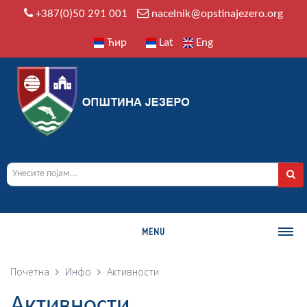
+387(0)50 291 001
nacelnik@opstinajezero.org
Ћир
Lat
Eng
MENU
О ОПШТИНИ
Почетна
Инфо
Активности
Историја
Активности