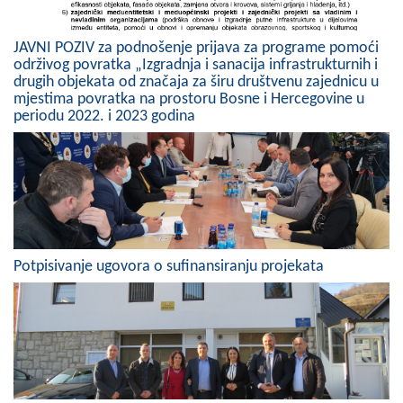
COVID 19
JAVNI POZIV za podnošenje prijava za programe pomoći
Geoistraživanja
održivog povratka „Izgradnja i sanacija infrastrukturnih i
drugih objekata od značaja za širu društvenu zajednicu u
FINANSIJE
mjestima povratka na prostoru Bosne i Hercegovine u
periodu 2022. i 2023 godina
PRIVREDA
Poljoprivreda
Turizam
Sport
Potpisivanje ugovora o sufinansiranju projekata
CIVILNA ZAŠTITA
KONTAKT