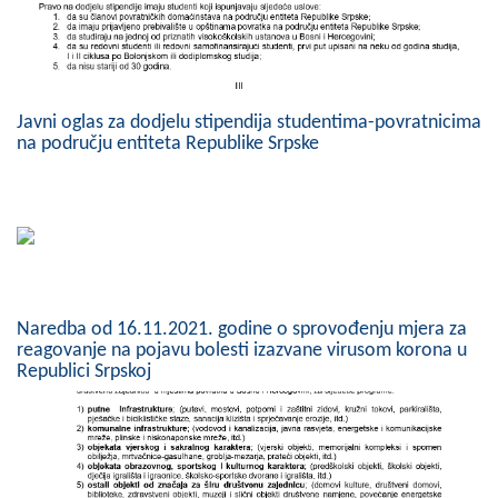
Skupštinsko vijeće opštine jezero
Sastav Skupštine
Javni oglas za dodjelu stipendija studentima-povratnicima
Službeni Glasnici
na području entiteta Republike Srpske
OPŠTINSKA UPRAVA
INFO
Vijesti
Aktivnosti
Naredba od 16.11.2021. godine o sprovođenju mjera za
reagovanje na pojavu bolesti izazvane virusom korona u
Javni pozivi
Republici Srpskoj
Obavještenja
Zaštita od požara