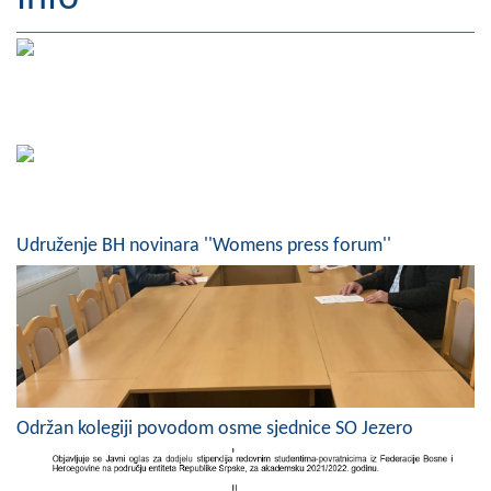
Geografija
Naseljena mjesta
Zanimljivosti
Fotogalerija
NAČELNIK
Udruženje BH novinara ''Womens press forum''
O Načelniku
Zamjenik načelnika
Izvještaj o radu načelnika
SKUPŠTINA
Održan kolegiji povodom osme sjednice SO Jezero
Statut Opštine