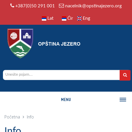
+387(0)50 291 001
nacelnik@opstinajezero.org
Lat
Ćir
Eng
MENU
O OPŠTINI
Početna
Info
Istorija
Info