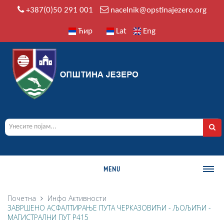
+387(0)50 291 001
nacelnik@opstinajezero.org
Ћир
Lat
Eng
MENU
О ОПШТИНИ
Почетна
Инфо
Активности
ЗАВРШЕНО АСФАЛТИРАЊЕ ПУТА ЧЕРКАЗОВИЋИ - ЉОЉИЋИ -
Историја
МАГИСТРАЛНИ ПУТ Р415