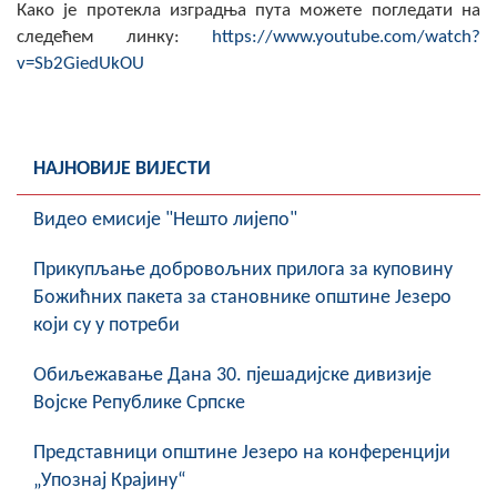
Како је протекла изградња пута можете погледати на
следећем линку:
https://www.youtube.com/watch?
v=Sb2GiedUkOU
НАЈНОВИЈЕ ВИЈЕСТИ
Видео емисије "Нешто лијепо"
Прикупљање добровољних прилога за куповину
Божићних пакета за становнике општине Језеро
који су у потреби
Обиљежавање Данa 30. пјешадијске дивизије
Војске Републике Српске
Представници општине Језеро на конференцији
„Упознај Крајину“