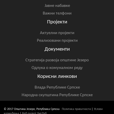
Јавне набавке
Важни телфони
Пројекти
Актуелни пројекти
Реализовани пројекти
Документи
Стратегија развоја општине Језеро
Одлука о комуналном реду
Корисни линкови
Влада Републике Српске
Народна скупштина Републике Српске
© 2017 Општина Језеро, Република Српска
Политика приватности
|
Услови
коришћења
|
Веб развој: БитЛаб