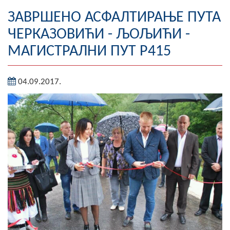
Географија
ЗАВРШЕНО АСФАЛТИРАЊЕ ПУТА
ЧЕРКАЗОВИЋИ - ЉОЉИЋИ -
Насељена мјеста
МАГИСТРАЛНИ ПУТ Р415
Занимљивости
04.09.2017.
Фотогалерија
НАЧЕЛНИК
О Начелнику
Замјеник начелника
Извјештај о раду начелника
СКУПШТИНА
Статут Општине