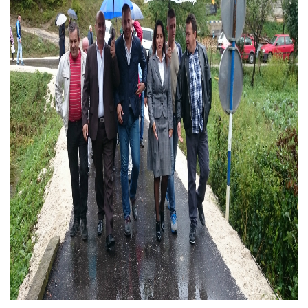
COVID 19
Геоистраживања
ФИНАНСИЈЕ
ПРИВРЕДА
Пољопривреда
Туризам
Спорт
ЦИВИЛНА ЗАШТИТА
КОНТАКТ