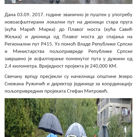
Скупштинско вијеће општине језеро
Дана 03.09. 2017. године званично је пуштен у употребу
Састав Скупштине
новоасфалтирани локални пут на дионици стара пруга
(кућа Марић Мирка) до Плавог моста (кућа Савић
Службени Гласници
Жељка) и дионица од Плавог моста до спајања на
Регионални пут Р415. Уз помоћ Владе Републике Српске
ОПШТИНСКА УПРАВА
и Министарства пољопривреде Републике Српске
завршено је асфалтирање поменутог пута у дужини од
ИНФО
2,4 километра. Вриједност пројекта је 240,000 КМ.
Вијести
Свечану врпцу пресјекли су начелница општине Језеро
Снежана Ружичић и директор јединице за координацију
Активности
пољопривредних пројеката Стефан Митровић.
Јавни позиви
Обавјештења
Заштита од пожара