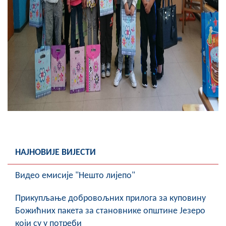
COVID 19
Геоистраживања
ФИНАНСИЈЕ
ПРИВРЕДА
Пољопривреда
Туризам
Спорт
НАЈНОВИЈЕ ВИЈЕСТИ
ЦИВИЛНА ЗАШТИТА
Видео емисије "Нешто лијепо"
КОНТАКТ
Прикупљање добровољних прилога за куповину
Божићних пакета за становнике општине Језеро
који су у потреби