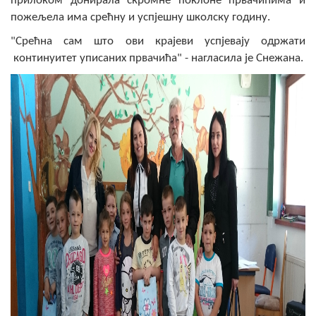
прилоком донирала скромне поклоне првачићима и
Скупштинско вијеће општине језеро
пожељела има срећну и успјешну школску годину.
"Срећна сам што ови крајеви успјевају одржати
Састав Скупштине
континуитет уписаних првачића" - нагласила је Снежана.
Службени Гласници
ОПШТИНСКА УПРАВА
ИНФО
Вијести
Активности
Јавни позиви
Обавјештења
Заштита од пожара