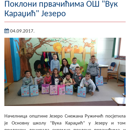
Поклони првачићима ОШ "Вук
Географија
Караџић" Језеро
Насељена мјеста
04.09.2017.
Занимљивости
Фотогалерија
НАЧЕЛНИК
О Начелнику
Замјеник начелника
Извјештај о раду начелника
СКУПШТИНА
Начелница општине Језеро Снежана Ружичић посјетила
Статут Општине
је Основну школу "Вука Караџић" у Језеру и том