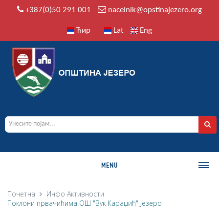
+387(0)50 291 001
nacelnik@opstinajezero.org
Ћир
Lat
Eng
MENU
О ОПШТИНИ
Почетна
Инфо
Активности
Поклони првачићима ОШ "Вук Караџић" Језеро
Историја