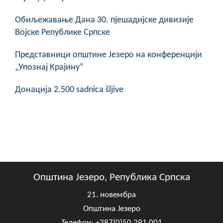
Обиљежавање Данa 30. пјешадијске дивизије
Војске Републике Српске
Представници општине Језеро на конференцији
„Упознај Крајину“
Донација 2.500 sadnica šljive
Општина Језеро, Република Српска
21. новембра
Општина Језеро
Телефон: +387(0)50 291 001