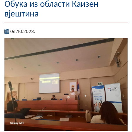
Обука из области Каизен
Географија
вјештина
Насељена мјеста
06.10.2023.
Занимљивости
Фотогалерија
НАЧЕЛНИК
О Начелнику
Замјеник начелника
Извјештај о раду начелника
СКУПШТИНА
Статут Општине