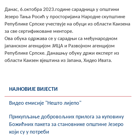
Скупштинско вијеће општине језеро
Данас, 6.октобра 2023.године сарадница у општини
Језеро Тања Росић у просторијама Народне скупштине
Састав Скупштине
Републике Српске учествује на обуци из области Каизена
за све сертификоване менторе.
Службени Гласници
Ова обука одржава се у сарадњи са међународном
јапанском агенцијом ЈИЦА и Развојном агенцијом
ОПШТИНСКА УПРАВА
Републике Српске. Данашњу обуку држи експерт из
области Каизен вјештина из Јапана, Хидео Ивата.
ИНФО
Вијести
Активности
НАЈНОВИЈЕ ВИЈЕСТИ
Јавни позиви
Видео емисије "Нешто лијепо"
Обавјештења
Прикупљање добровољних прилога за куповину
Божићних пакета за становнике општине Језеро
Заштита од пожара
који су у потреби