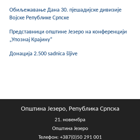
COVID 19
Обиљежавање Данa 30. пјешадијске дивизије
Војске Републике Српске
Геоистраживања
Представници општине Језеро на конференцији
ФИНАНСИЈЕ
„Упознај Крајину“
ПРИВРЕДА
Донација 2.500 sadnica šljive
Пољопривреда
Туризам
Спорт
ЦИВИЛНА ЗАШТИТА
Општина Језеро, Република Српска
КОНТАКТ
21. новембра
Општина Језеро
Телефон: +387(0)50 291 001