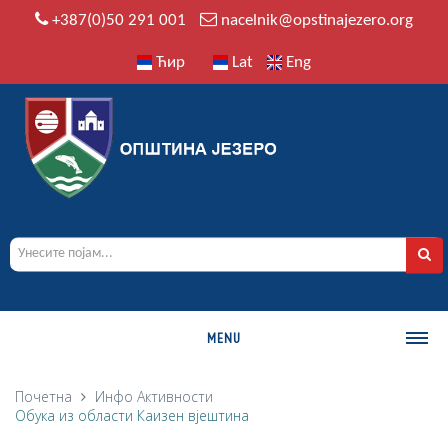
+387(0)50 291 001
nacelnik@opstinajezero.org
Ћир
Lat
Eng
MENU
О ОПШТИНИ
Почетна
Инфо
Активности
Обука из области Каизен вјештина
Историја