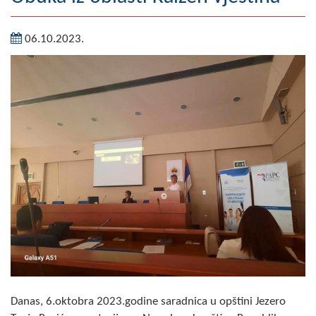
Geografija
06.10.2023.
Naseljena mjesta
Zanimljivosti
Fotogalerija
NAČELNIK
O Načelniku
Zamjenik načelnika
Izvještaj o radu načelnika
SKUPŠTINA
Statut Opštine
Danas, 6.oktobra 2023.godine saradnica u opštini Jezero