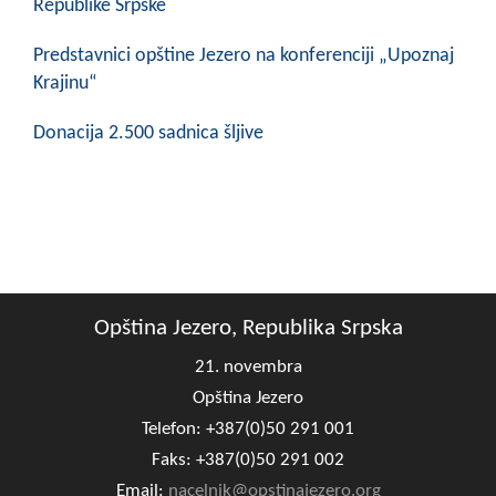
Republike Srpske
COVID 19
Predstavnici opštine Jezero na konferenciji „Upoznaj
Geoistraživanja
Krajinu“
FINANSIJE
Donacija 2.500 sadnica šljive
PRIVREDA
Poljoprivreda
Turizam
Sport
Opština Jezero, Republika Srpska
CIVILNA ZAŠTITA
21. novembra
Opština Jezero
KONTAKT
Telefon: +387(0)50 291 001
Faks: +387(0)50 291 002
Email:
nacelnik@opstinajezero.org