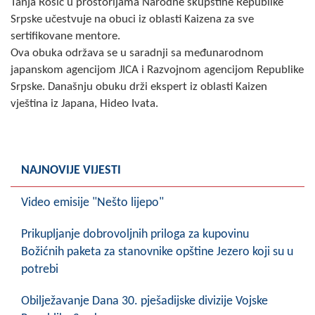
Tanja Rosić u prostorijama Narodne skupštine Republike
Skupštinsko vijeće opštine jezero
Srpske učestvuje na obuci iz oblasti Kaizena za sve
sertifikovane mentore.
Sastav Skupštine
Ova obuka održava se u saradnji sa međunarodnom
japanskom agencijom JICA i Razvojnom agencijom Republike
Službeni Glasnici
Srpske. Današnju obuku drži ekspert iz oblasti Kaizen
vještina iz Japana, Hideo Ivata.
OPŠTINSKA UPRAVA
INFO
Vijesti
NAJNOVIJE VIJESTI
Aktivnosti
Video emisije "Nešto lijepo"
Javni pozivi
Prikupljanje dobrovoljnih priloga za kupovinu
Božićnih paketa za stanovnike opštine Jezero koji su u
Obavještenja
potrebi
Zaštita od požara
Obilježavanje Dana 30. pješadijske divizije Vojske