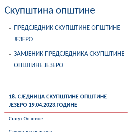
Географија
Скупштина општине
Насељена мјеста
ПРЕДСЈЕДНИК СКУПШТИНЕ ОПШТИНЕ
Занимљивости
ЈЕЗЕРО
Фотогалерија
ЗАМЈЕНИК ПРЕДСЈЕДНИКА СКУПШТИНЕ
НАЧЕЛНИК
ОПШТИНЕ ЈЕЗЕРО
О Начелнику
Замјеник начелника
18. СЈЕДНИЦА СКУПШТИНЕ ОПШТИНЕ
Извјештај о раду начелника
ЈЕЗЕРО 19.04.2023.ГОДИНЕ
СКУПШТИНА
Статут Општине
Статут Општине
Скупштина општине