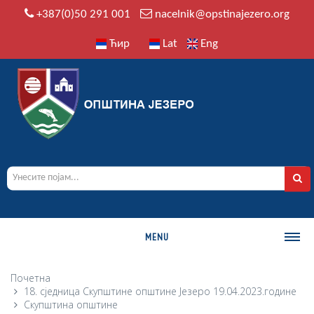
+387(0)50 291 001
nacelnik@opstinajezero.org
Ћир
Lat
Eng
MENU
О ОПШТИНИ
Почетна
18. сједница Скупштине општине Језеро 19.04.2023.године
Историја
Скупштина општине