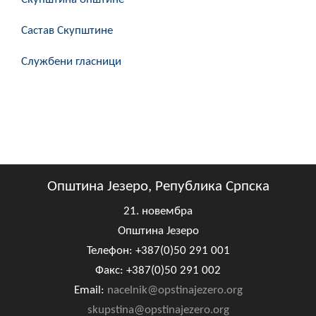
Скупштинско вијеће општине језеро
Састав Скупштине
Састав Скупштине
Службени гласници
Службени Гласници
ОПШТИНСКА УПРАВА
ИНФО
Вијести
Општина Језеро, Република Српска
Активности
21. новембра
Јавни позиви
Општина Језеро
Телефон: +387(0)50 291 001
Обавјештења
Факс: +387(0)50 291 002
Email:
nacelnik@opstinajezero.org
Заштита од пожара
skupstina@opstinajezero.org