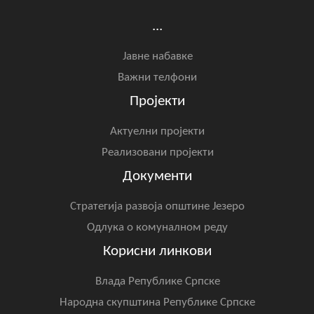
COVID 19
...
Геоистраживања
Јавне набавке
ФИНАНСИЈЕ
Важни телфони
Пројекти
ПРИВРЕДА
Пољопривреда
Актуелни пројекти
Реализовани пројекти
Туризам
Документи
Спорт
Стратегија развоја општине Језеро
Одлука о комуналном реду
ЦИВИЛНА ЗАШТИТА
Корисни линкови
КОНТАКТ
Влада Републике Српске
Народна скупштина Републике Српске