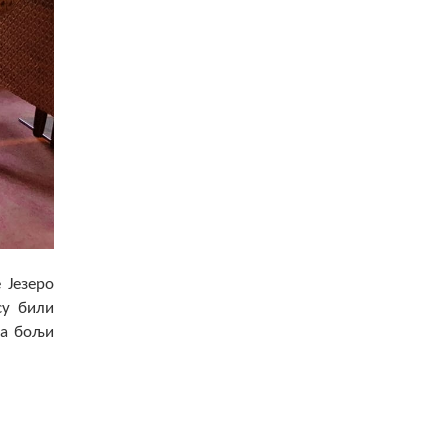
 Језеро
су били
на бољи