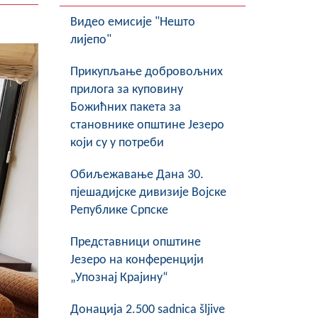
Видео емисије "Нешто
лијепо"
Прикупљање добровољних
прилога за куповину
Божићних пакета за
становнике општине Језеро
који су у потреби
Обиљежавање Данa 30.
пјешадијске дивизије Војске
Републике Српске
Представници општине
Језеро на конференцији
„Упознај Крајину“
Донација 2.500 sadnica šljive