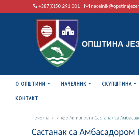
+387(0)50 291 001
nacelnik@opstinajeze
О ОПШТИНИ
НАЧЕЛНИК
СКУПШТИНА
КОНТАКТ
Почетна
Инфо
Активности
Састанак са Амбасад
Састанак са Амбасадором 