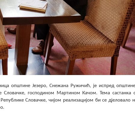
лница општине Језеро, Снежана Ружичић, је испред општине
е Словачке, господином Мартином Качом. Тема састанка 
 Републике Словачке, чијом реализацијом би се дјеловало 
о.