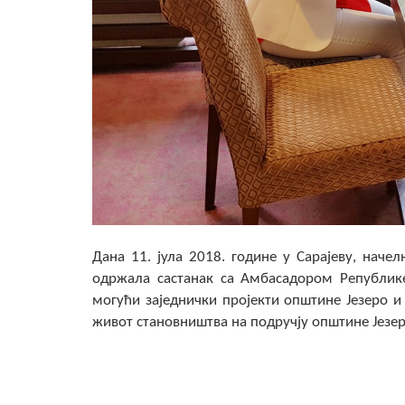
Дана 11. јула 2018. године у Сарајеву, наче
одржала састанак са Амбасадором Републик
могући заједнички пројекти општине Језеро и
живот становништва на подручју општине Језер