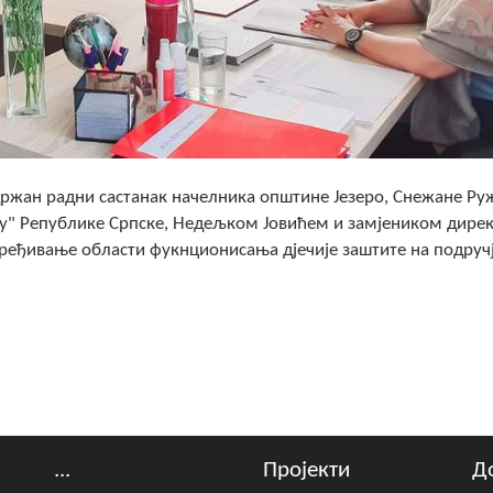
одржан радни састанак начелника општине Језеро, Снежане Р
иту" Републике Српске, Недељком Јовићем и замјеником дирек
уређивање области фукнционисања дјечије заштите на подруч
...
Пројекти
Д