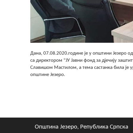
Дана, 07.08.2020.године је у општини Језеро 
са директором "ЈУ Јавни фонд за дјечију зашт
Славишом Мастилом, а тема састанка била је 
општине Језеро.
Општина Језеро, Република Српска