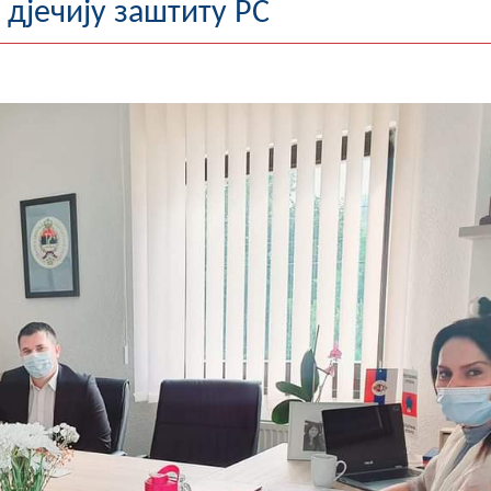
 дјечију заштиту РС