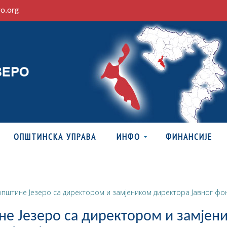
ro.org
ОПШТИНСКА УПРАВА
ИНФО
ФИНАНСИЈЕ
пштине Језеро са директором и замјеником директора Јавног фонд
не Језеро са директором и замјен