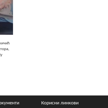
ужичић
тора,
ју
окументи
Корисни линкови