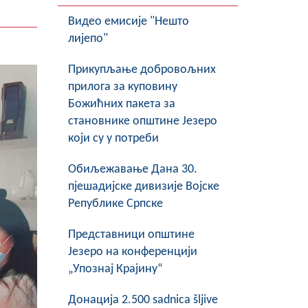
Видео емисије "Нешто
лијепо"
Прикупљање добровољних
прилога за куповину
Божићних пакета за
становнике општине Језеро
који су у потреби
Обиљежавање Данa 30.
пјешадијске дивизије Војске
Републике Српске
Представници општине
Језеро на конференцији
„Упознај Крајину“
Донација 2.500 sadnica šljive