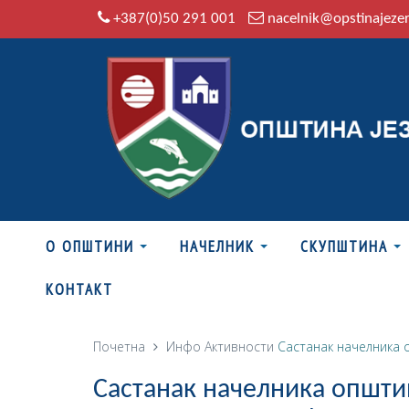
+387(0)50 291 001
nacelnik@opstinajeze
О ОПШТИНИ
НАЧЕЛНИК
СКУПШТИНА
КОНТАКТ
Почетна
Инфо
Активности
Састанак начелника о
Састанак начелника општи