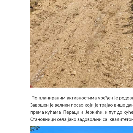
По планираним активностима уређен је редовни
Завршен је велики посао који је трајао више 
према кућама Пераци и Јеркићи, и пут до кућ
Становници села јако задовољни са квалитето