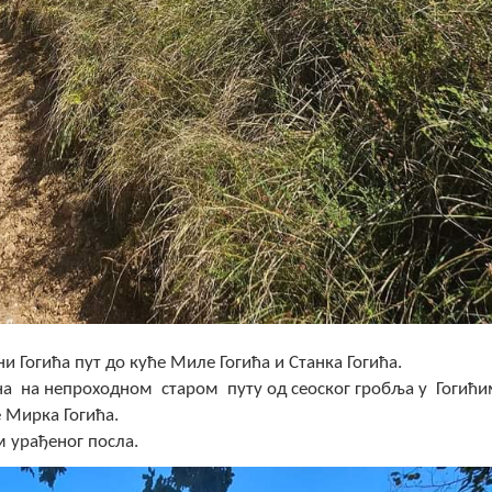
 Гогића пут до куће Миле Гогића и Станка Гогића.
дана на непроходном старом путу од сеоског гробља у Гогић
е Мирка Гогића.
м урађеног посла.