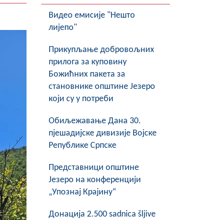
Видео емисије "Нешто
лијепо"
Прикупљање добровољних
прилога за куповину
Божићних пакета за
становнике општине Језеро
који су у потреби
Обиљежавање Данa 30.
пјешадијске дивизије Војске
Републике Српске
Представници општине
Језеро на конференцији
„Упознај Крајину“
Донација 2.500 sadnica šljive