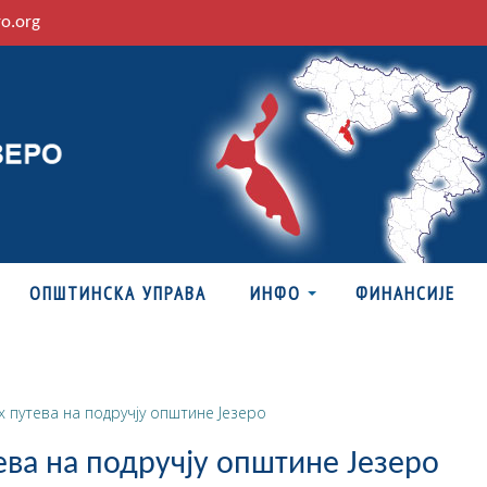
ro.org
ОПШТИНСКА УПРАВА
ИНФО
ФИНАНСИЈЕ
х путева на подручју општине Језеро
ева на подручју општине Језеро