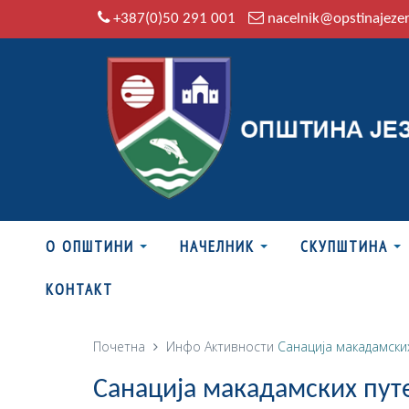
+387(0)50 291 001
nacelnik@opstinajeze
О ОПШТИНИ
НАЧЕЛНИК
СКУПШТИНА
КОНТАКТ
Почетна
Инфо
Активности
Санација макадамски
Санација макадамских пут