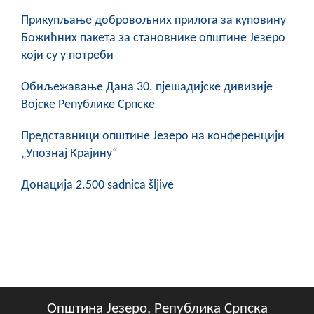
Прикупљање добровољних прилога за куповину
Божићних пакета за становнике општине Језеро
који су у потреби
Обиљежавање Данa 30. пјешадијске дивизије
Војске Републике Српске
Представници општине Језеро на конференцији
„Упознај Крајину“
Донација 2.500 sadnica šljive
Општина Језеро, Република Српска