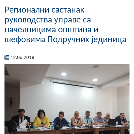
Географија
Регионални састанак
руководства управе са
Насељена мјеста
начелницима општина и
Занимљивости
шефовима Подручних јединица
Фотогалерија
12.06.2018.
НАЧЕЛНИК
О Начелнику
Замјеник начелника
Извјештај о раду начелника
СКУПШТИНА
Статут Општине