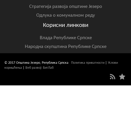
Стратегија развоја општине Језеро
Одлука о комуналном реду
Корисни линкови
Влада Републике Српске
Народна скупштина Републике Српске
© 2017 Општина Језеро, Република Српска
Политика приватности
|
Услови
коришћења
|
Веб развој: БитЛаб