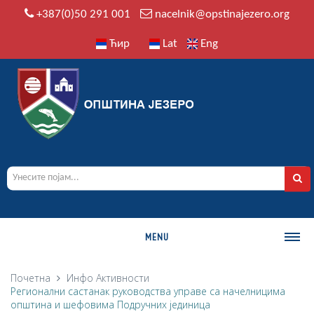
+387(0)50 291 001
nacelnik@opstinajezero.org
Ћир
Lat
Eng
MENU
О ОПШТИНИ
Почетна
Инфо
Активности
Регионални састанак руководства управе са начелницима
Историја
општина и шефовима Подручних јединица