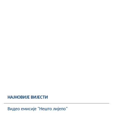
COVID 19
Геоистраживања
ФИНАНСИЈЕ
ПРИВРЕДА
Пољопривреда
Туризам
Спорт
ЦИВИЛНА ЗАШТИТА
КОНТАКТ
НАЈНОВИЈЕ ВИЈЕСТИ
Видео емисије "Нешто лијепо"