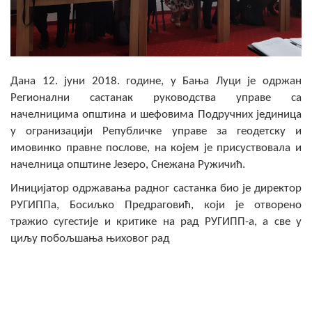
Скупштинско вијеће општине језеро
Састав Скупштине
Службени Гласници
Дана 12. јуни 2018. године, у Бања Луци је одржан
Регионални састанак руководства управе са
ОПШТИНСКА УПРАВА
начелницима општина и шефовима Подручних јединица
у огранизацији Републичке управе за геодетску и
ИНФО
имовинко правне послове, на којем је присуствовала и
начелница општине Језеро, Снежана Ружичић.
Вијести
Иницијатор одржавања радног састанка био је директор
Активности
РУГИППа, Босиљко Предраговић, који је отворено
тражио сугестије и критике на рад РУГИПП-а, а све у
Јавни позиви
циљу побољшања њиховог рад
Обавјештења
Заштита од пожара