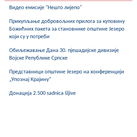
COVID 19
Видео емисије "Нешто лијепо"
Геоистраживања
Прикупљање добровољних прилога за куповину
Божићних пакета за становнике општине Језеро
ФИНАНСИЈЕ
који су у потреби
ПРИВРЕДА
Обиљежавање Данa 30. пјешадијске дивизије
Пољопривреда
Војске Републике Српске
Туризам
Представници општине Језеро на конференцији
„Упознај Крајину“
Спорт
Донација 2.500 sadnica šljive
ЦИВИЛНА ЗАШТИТА
КОНТАКТ