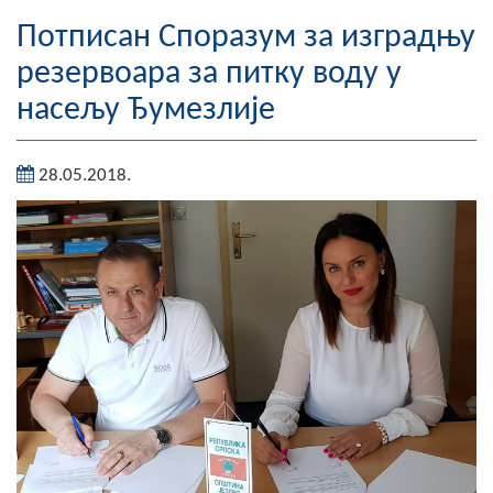
Географија
Потписан Споразум за изградњу
резервоара за питку воду у
Насељена мјеста
насељу Ђумезлије
Занимљивости
28.05.2018.
Фотогалерија
НАЧЕЛНИК
О Начелнику
Замјеник начелника
Извјештај о раду начелника
СКУПШТИНА
Статут Општине