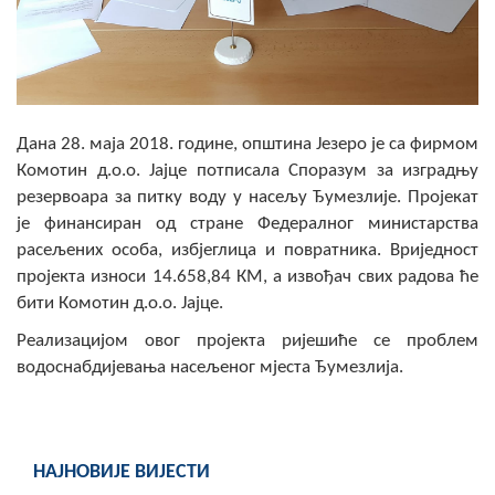
Скупштинско вијеће општине језеро
Састав Скупштине
Службени Гласници
Дана 28. маја 2018. године, општина Језеро је са фирмом
Комотин д.о.о. Јајце потписала Споразум за изградњу
ОПШТИНСКА УПРАВА
резервоара за питку воду у насељу Ђумезлије. Пројекат
ИНФО
је финансиран од стране Федералног министарства
расељених особа, избјеглица и повратника. Вриједност
Вијести
пројекта износи 14.658,84 КМ, а извођач свих радова ће
бити Комотин д.о.о. Јајце.
Активности
Реализацијом овог пројекта ријешиће се проблем
Јавни позиви
водоснабдијевања насељеног мјеста Ђумезлија.
Обавјештења
Заштита од пожара
НАЈНОВИЈЕ ВИЈЕСТИ