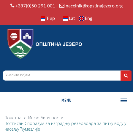
+387(0)50 291 001
nacelnik@opstinajezero.org
Ћир
Lat
Eng
MENU
О ОПШТИНИ
Почетна
Инфо
Активности
Потписан Споразум за изградњу резервоара за питку воду у
Историја
насељу Ђумезлије