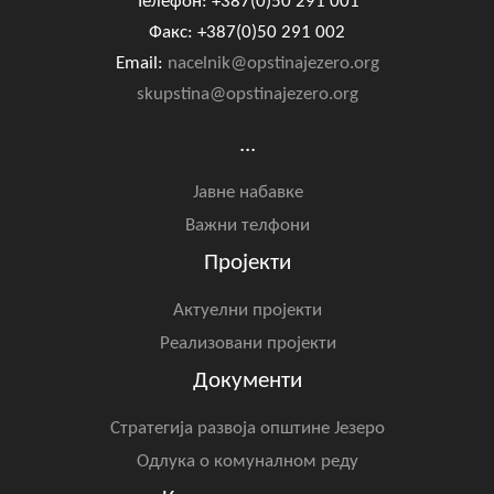
Телефон: +387(0)50 291 001
Факс: +387(0)50 291 002
Email:
nacelnik@opstinajezero.org
skupstina@opstinajezero.org
...
Јавне набавке
Важни телфони
Пројекти
Актуелни пројекти
Реализовани пројекти
Документи
Стратегија развоја општине Језеро
Одлука о комуналном реду