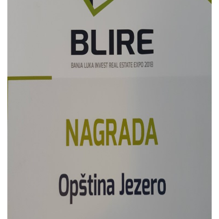
COVID 19
Геоистраживања
ФИНАНСИЈЕ
ПРИВРЕДА
Пољопривреда
Туризам
Спорт
ЦИВИЛНА ЗАШТИТА
КОНТАКТ