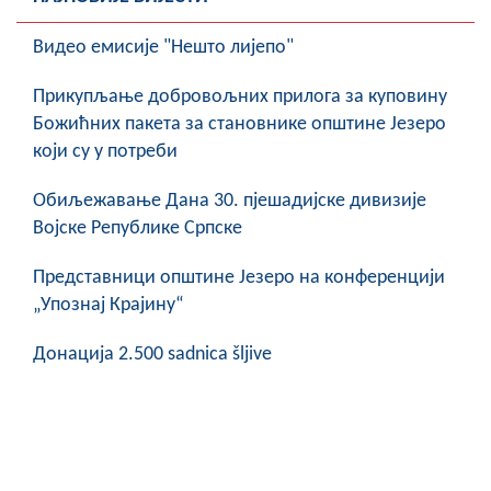
Видео емисије "Нешто лијепо"
Прикупљање добровољних прилога за куповину
Божићних пакета за становнике општине Језеро
који су у потреби
Обиљежавање Данa 30. пјешадијске дивизије
Војске Републике Српске
Представници општине Језеро на конференцији
„Упознај Крајину“
Донација 2.500 sadnica šljive