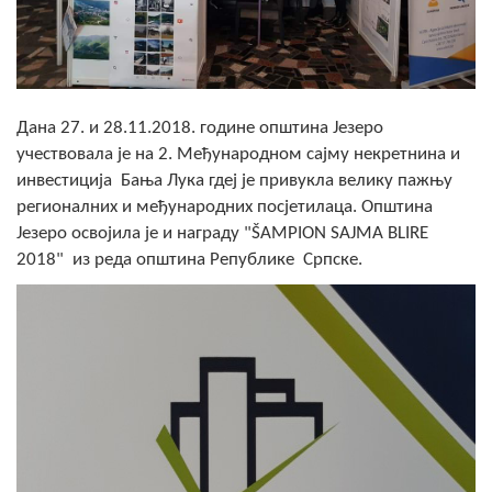
Скупштинско вијеће општине језеро
Састав Скупштине
Службени Гласници
Дана 27. и 28.11.2018. године општина Језеро
учествовала је на 2. Међународном сајму некретнина и
ОПШТИНСКА УПРАВА
инвестиција Бања Лука гдеј је привукла велику пажњу
регионалних и међународних посјетилаца. Општина
ИНФО
Језеро освојила је и награду "ŠAMPION SAJMA BLIRE
2018" из реда општина Републике Српске.
Вијести
Активности
Јавни позиви
Обавјештења
Заштита од пожара