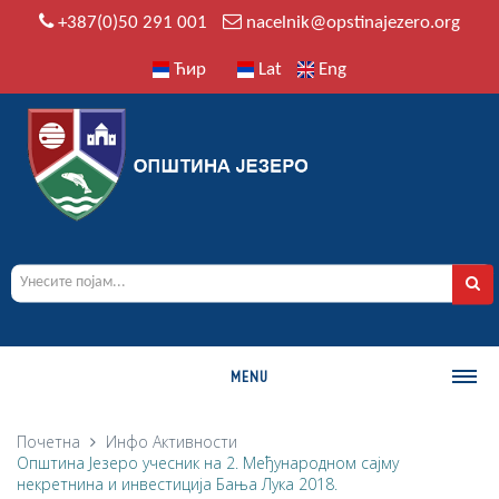
+387(0)50 291 001
nacelnik@opstinajezero.org
Ћир
Lat
Eng
MENU
О ОПШТИНИ
Почетна
Инфо
Активности
Општина Језеро учесник на 2. Међународном сајму
Историја
некретнина и инвестиција Бања Лука 2018.