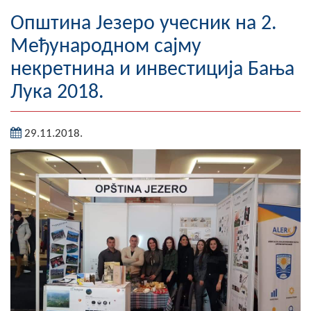
Географија
Општина Језеро учесник на 2.
Међународном сајму
Насељена мјеста
некретнина и инвестиција Бања
Занимљивости
Лука 2018.
Фотогалерија
29.11.2018.
НАЧЕЛНИК
О Начелнику
Замјеник начелника
Извјештај о раду начелника
СКУПШТИНА
Статут Општине