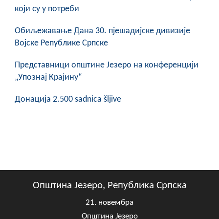
који су у потреби
Обиљежавање Данa 30. пјешадијске дивизије
Војске Републике Српске
Представници општине Језеро на конференцији
„Упознај Крајину“
Донација 2.500 sadnica šljive
Општина Језеро, Република Српска
21. новембра
Општина Језеро