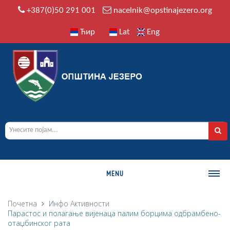
+387(0)50 291 001
nacelnik@opstinajezero.org
Ћир
Lat
Eng
MENU
О ОПШТИНИ
Почетна
Инфо
Активности
Парастос и полагање вијенаца палим борцима одбрамбено-
Историја
отаџбинског рата