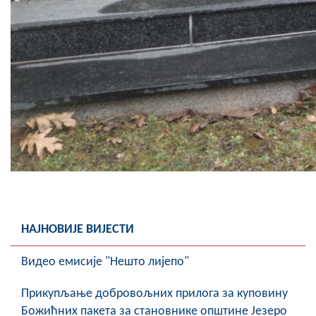
НАЈНОВИЈЕ ВИЈЕСТИ
Видео емисије "Нешто лијепо"
Прикупљање добровољних прилога за куповину
Божићних пакета за становнике општине Језеро