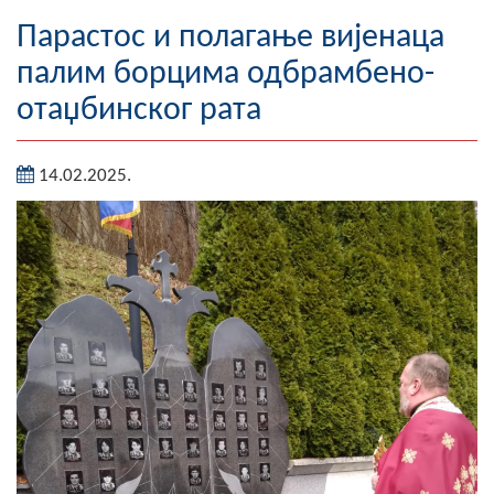
Географија
Парастос и полагање вијенаца
палим борцима одбрамбено-
Насељена мјеста
отаџбинског рата
Занимљивости
14.02.2025.
Фотогалерија
НАЧЕЛНИК
О Начелнику
Замјеник начелника
Извјештај о раду начелника
СКУПШТИНА
Статут Општине