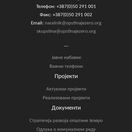
Телефон: +387(0)50 291 001
Факс: +387(0)50 291 002
Email:
nacelnik@opstinajezero.org
skupstina@opstinajezero.org
...
Јавне набавке
Важни телфони
Пројекти
Актуелни пројекти
Реализовани пројекти
Документи
Стратегија развоја општине Језеро
Одлука о комуналном реду