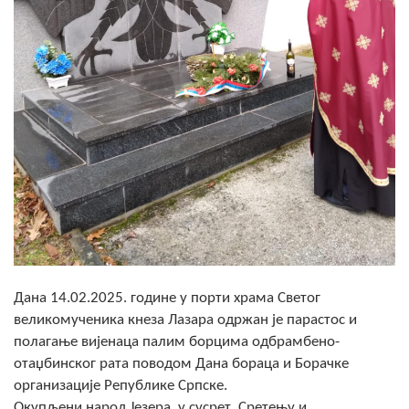
Скупштинско вијеће општине језеро
Састав Скупштине
Службени Гласници
ОПШТИНСКА УПРАВА
ИНФО
Вијести
Активности
Јавни позиви
Дана 14.02.2025. године у порти храма Светог
великомученика кнеза Лазара одржан је парастос и
Обавјештења
полагање вијенаца палим борцима одбрамбено-
отаџбинског рата поводом Дана бораца и Борачке
Заштита од пожара
организације Републике Српске.
Окупљени народ Језера у сусрет Сретењу и