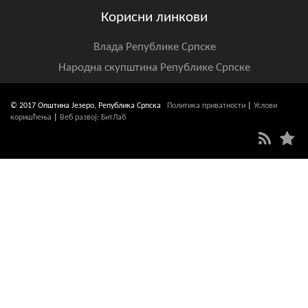
Корисни линкови
Влада Републике Српске
Народна скупштина Републике Српске
© 2017 Општина Језеро, Република Српска
Политика приватности
|
Услови
коришћења
|
Веб развој: БитЛаб