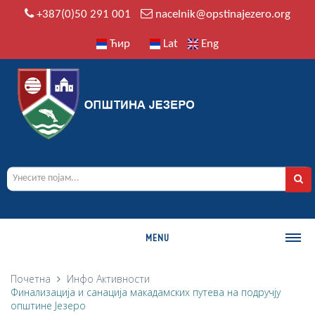
+387(0)50 291 001
nacelnik@opstinajezero.org
Ћир
Lat
Eng
MENU
О ОПШТИНИ
Почетна
Инфо
Активности
Финализација и санација макадамских путева на подручју
Историја
општине Језеро