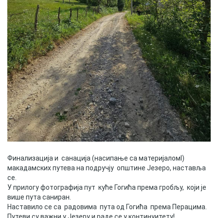
Скупштинско вијеће општине језеро
Састав Скупштине
Службени Гласници
ОПШТИНСКА УПРАВА
ИНФО
Вијести
Активности
Финализација и санација (насипање са материјaломl)
Јавни позиви
макадамских путева на подручју општине Језеро, наставља
се.
Обавјештења
У прилогу фотографија пут куће Гогића према гробљу, који је
више пута саниран.
Заштита од пожара
Наставило се са радовима пута од Гогића према Перацима.
Путеви су важни у Језеру и раде се у континуитету!