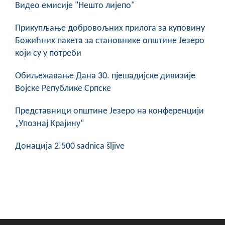
Видео емисије "Нешто лијепо"
Прикупљање добровољних прилога за куповину
Божићних пакета за становнике општине Језеро
који су у потреби
Обиљежавање Данa 30. пјешадијске дивизије
Војске Републике Српске
Представници општине Језеро на конференцији
„Упознај Крајину“
Донација 2.500 sadnica šljive