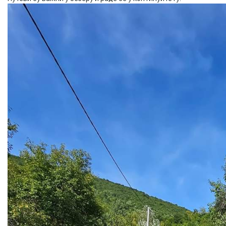
COVID 19
Геоистраживања
ФИНАНСИЈЕ
ПРИВРЕДА
Пољопривреда
Туризам
Спорт
ЦИВИЛНА ЗАШТИТА
КОНТАКТ