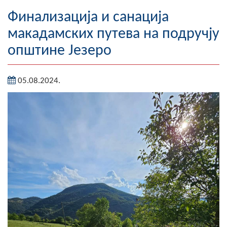
Географија
Финализација и санација
макадамских путева на подручју
Насељена мјеста
општине Језеро
Занимљивости
05.08.2024.
Фотогалерија
НАЧЕЛНИК
О Начелнику
Замјеник начелника
Извјештај о раду начелника
СКУПШТИНА
Статут Општине