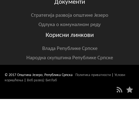
Документи
Стратегија развоја општине Језеро
Одлука о комуналном реду
Корисни линкови
Влада Републике Српске
Народна скупштина Републике Српске
© 2017 Општина Језеро, Република Српска
Политика приватности
|
Услови
коришћења
|
Веб развој: БитЛаб