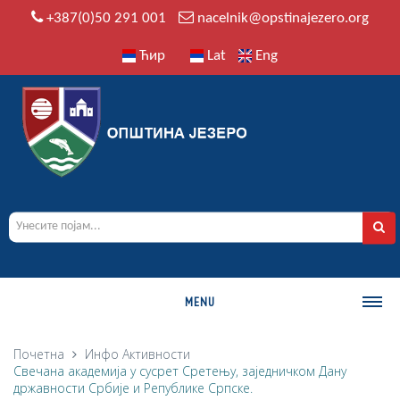
+387(0)50 291 001
nacelnik@opstinajezero.org
Ћир
Lat
Eng
MENU
О ОПШТИНИ
Почетна
Инфо
Активности
Свечана академија у сусрет Сретењу, заједничком Дану
Историја
државности Србије и Републике Српске.