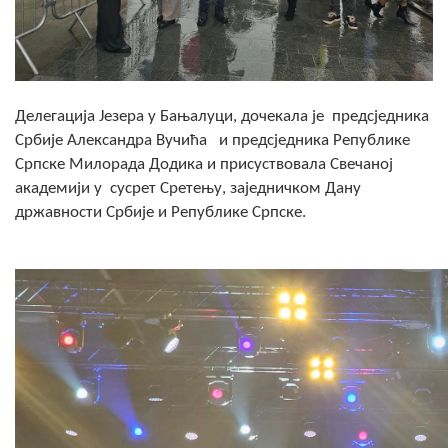
Скупштинско вијеће општине језеро
Састав Скупштине
Службени Гласници
Делегација Језера у Бањалуци, дочекала је предсједника
Србије Александра Вучића и предсједника Републике
ОПШТИНСКА УПРАВА
Српске Милорада Додика и присуствовала Свечаној
академији у сусрет Сретењу, заједничком Дану
ИНФО
државности Србије и Републике Српске.
Вијести
Активности
Јавни позиви
Обавјештења
Заштита од пожара