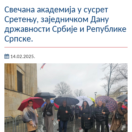
Географија
Свечана академија у сусрет
Сретењу, заједничком Дану
Насељена мјеста
државности Србије и Републике
Занимљивости
Српске.
Фотогалерија
14.02.2025.
НАЧЕЛНИК
О Начелнику
Замјеник начелника
Извјештај о раду начелника
СКУПШТИНА
Статут Општине