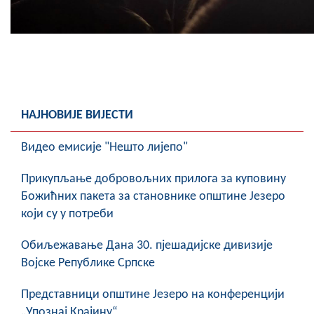
НАЈНОВИЈЕ ВИЈЕСТИ
Видео емисије "Нешто лијепо"
Прикупљање добровољних прилога за куповину
Божићних пакета за становнике општине Језеро
који су у потреби
Обиљежавање Данa 30. пјешадијске дивизије
Војске Републике Српске
Представници општине Језеро на конференцији
„Упознај Крајину“