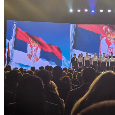
COVID 19
Геоистраживања
ФИНАНСИЈЕ
ПРИВРЕДА
Пољопривреда
Туризам
Спорт
ЦИВИЛНА ЗАШТИТА
КОНТАКТ