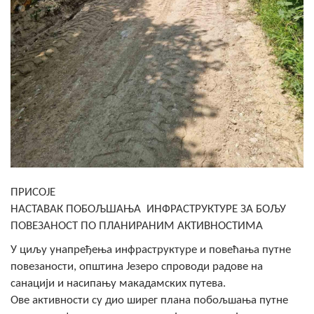
Скупштинско вијеће општине језеро
Састав Скупштине
Службени Гласници
ОПШТИНСКА УПРАВА
ИНФО
Вијести
ПРИСОЈЕ
Активности
НАСТАВАК ПОБОЉШАЊА ИНФРАСТРУКТУРЕ ЗА БОЉУ
ПОВЕЗАНОСТ ПО ПЛАНИРАНИМ АКТИВНОСТИМА
Јавни позиви
У циљу унапређења инфраструктуре и повећања путне
Обавјештења
повезаности, општина Језеро спроводи радове на
санацији и насипању макадамских путева.
Заштита од пожара
Ове активности су дио ширег плана побољшања путне