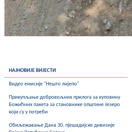
НАЈНОВИЈЕ ВИЈЕСТИ
Видео емисије "Нешто лијепо"
Прикупљање добровољних прилога за куповину
Божићних пакета за становнике општине Језеро
који су у потреби
Обиљежавање Данa 30. пјешадијске дивизије