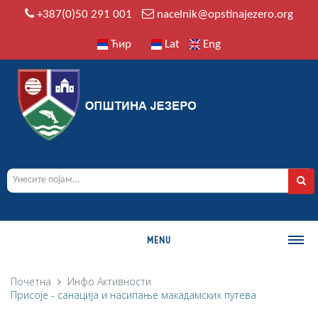
+387(0)50 291 001
nacelnik@opstinajezero.org
Ћир
Lat
Eng
MENU
О ОПШТИНИ
Почетна
Инфо
Активности
Присоје - санација и насипање макадамских путева
Историја