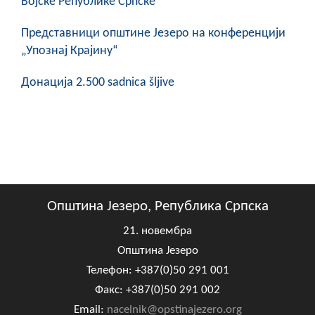
Војске Републике Српске
Представници општине Језеро на конференцији
„Упознај Крајину“
Донација 2.500 sadnica šljive
Општина Језеро, Република Српска
21. новембра
Општина Језеро
Телефон: +387(0)50 291 001
Факс: +387(0)50 291 002
Email:
nacelnik@opstinajezero.org