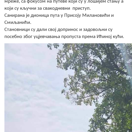
мреже, са фокусом на путеве који су у лошијем стању а
COVID 19
који су кључни за свакодневни приступ.
Санирана је дионица пута у Присоју Милановићи и
Геоистраживања
Смиљанићи.
Становници су дали свој допринос и задовољни су
ФИНАНСИЈЕ
посебно због уцјевчавања пропуста према Ићиној кући.
ПРИВРЕДА
Пољопривреда
Туризам
Спорт
ЦИВИЛНА ЗАШТИТА
КОНТАКТ