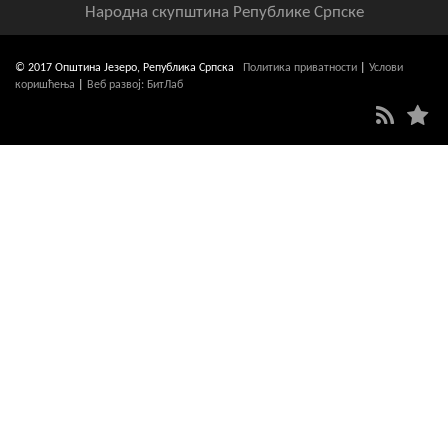
Народна скупштина Републике Српске
© 2017 Општина Језеро, Република Српска
Политика приватности
|
Услови
коришћења
|
Веб развој: БитЛаб