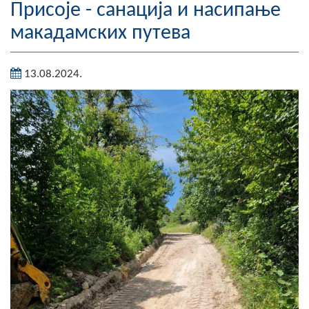
Присоје - санација и насипање
Географија
макадамских путева
Насељена мјеста
13.08.2024.
Занимљивости
Фотогалерија
НАЧЕЛНИК
О Начелнику
Замјеник начелника
Извјештај о раду начелника
СКУПШТИНА
Статут Општине