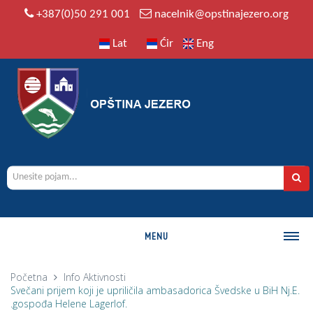
+387(0)50 291 001
nacelnik@opstinajezero.org
Lat
Ćir
Eng
MENU
O OPŠTINI
Početna
Info
Aktivnosti
Svečani prijem koji je upriličila ambasadorica Švedske u BiH Nj.E.
Istorija
.gospođa Helene Lagerlof.