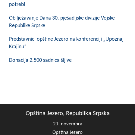
COVID 19
potrebi
Geoistraživanja
Obilježavanje Dana 30. pješadijske divizije Vojske
Republike Srpske
FINANSIJE
Predstavnici opštine Jezero na konferenciji „Upoznaj
PRIVREDA
Krajinu“
Poljoprivreda
Donacija 2.500 sadnica šljive
Turizam
Sport
CIVILNA ZAŠTITA
KONTAKT
Opština Jezero, Republika Srpska
21. novembra
Opština Jezero