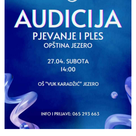
Skupštinsko vijeće opštine jezero
Sastav Skupštine
Službeni Glasnici
OPŠTINSKA UPRAVA
INFO
Vijesti
Aktivnosti
Javni pozivi
Obavještenja
Zaštita od požara