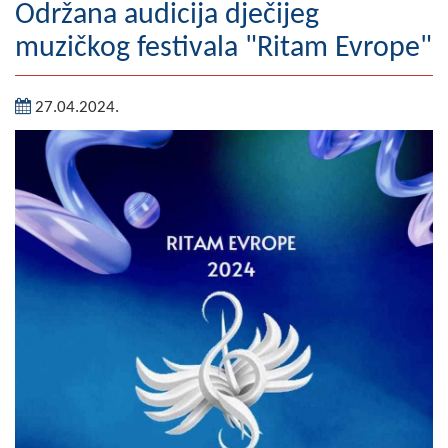
Održana audicija dječijeg
Geografija
muzičkog festivala "Ritam Evrope"
Naseljena mjesta
27.04.2024.
Zanimljivosti
Fotogalerija
NAČELNIK
O Načelniku
Zamjenik načelnika
Izvještaj o radu načelnika
SKUPŠTINA
Statut Opštine