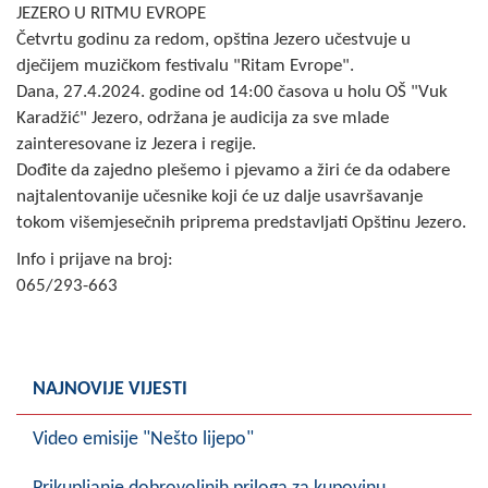
JEZERO U RITMU EVROPE
COVID 19
Četvrtu godinu za redom, opština Jezero učestvuje u
Geoistraživanja
dječijem muzičkom festivalu "Ritam Evrope".
Dana, 27.4.2024. godine od 14:00 časova u holu OŠ "Vuk
FINANSIJE
Karadžić" Jezero, održana je audicija za sve mlade
zainteresovane iz Jezera i regije.
PRIVREDA
Dođite da zajedno plešemo i pjevamo a žiri će da odabere
najtalentovanije učesnike koji će uz dalje usavršavanje
Poljoprivreda
tokom višemjesečnih priprema predstavljati Opštinu Jezero.
Turizam
Info i prijave na broj:
065/293-663
Sport
CIVILNA ZAŠTITA
NAJNOVIJE VIJESTI
KONTAKT
Video emisije "Nešto lijepo"