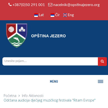
+387(0)50 291 001
nacelnik@opstinajezero.org
Lat
Ćir
Eng
MENU
O OPŠTINI
Početna
Info
Aktivnosti
Održana audicija dječijeg muzičkog festivala "Ritam Evrope"
Istorija