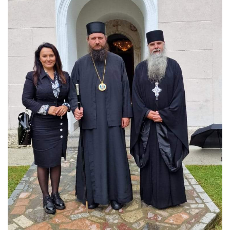
Skupštinsko vijeće opštine jezero
Sastav Skupštine
Službeni Glasnici
OPŠTINSKA UPRAVA
INFO
Vijesti
Aktivnosti
Javni pozivi
Obavještenja
Zaštita od požara