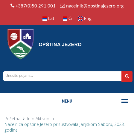
+387(0)50 291 001
nacelnik@opstinajezero.org
Lat
Ćir
Eng
MENU
O OPŠTINI
Početna
Info
Aktivnosti
Načelnica opštine Jezero prisustvovala Janjskom Saboru, 2023.
Istorija
godina