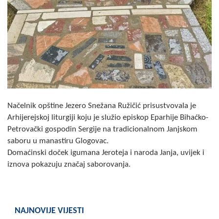
COVID 19
Geoistraživanja
FINANSIJE
PRIVREDA
Poljoprivreda
Načelnik opštine Jezero Snežana Ružičić prisustvovala je
Turizam
Arhijerejskoj liturgiji koju je služio episkop Eparhije Bihaćko-
Petrovački gospodin Sergije na tradicionalnom Janjskom
Sport
saboru u manastiru Glogovac.
Domaćinski doček igumana Jeroteja i naroda Janja, uvijek i
CIVILNA ZAŠTITA
iznova pokazuju značaj saborovanja.
KONTAKT
NAJNOVIJE VIJESTI