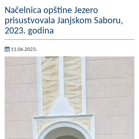
Geografija
Načelnica opštine Jezero
prisustvovala Janjskom Saboru,
Naseljena mjesta
2023. godina
Zanimljivosti
11.06.2023.
Fotogalerija
NAČELNIK
O Načelniku
Zamjenik načelnika
Izvještaj o radu načelnika
SKUPŠTINA
Statut Opštine