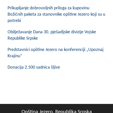
COVID 19
Prikupljanje dobrovoljnih priloga za kupovinu
Božićnih paketa za stanovnike opštine Jezero koji su u
Geoistraživanja
potrebi
FINANSIJE
Obilježavanje Dana 30. pješadijske divizije Vojske
PRIVREDA
Republike Srpske
Poljoprivreda
Predstavnici opštine Jezero na konferenciji „Upoznaj
Krajinu“
Turizam
Donacija 2.500 sadnica šljive
Sport
CIVILNA ZAŠTITA
KONTAKT
Opština Jezero, Republika Srpska