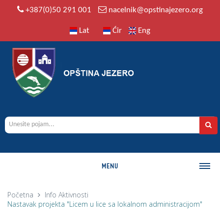
+387(0)50 291 001
nacelnik@opstinajezero.org
Lat
Ćir
Eng
MENU
O OPŠTINI
Početna
Info
Aktivnosti
Nastavak projekta "Licem u lice sa lokalnom administracijom"
Istorija