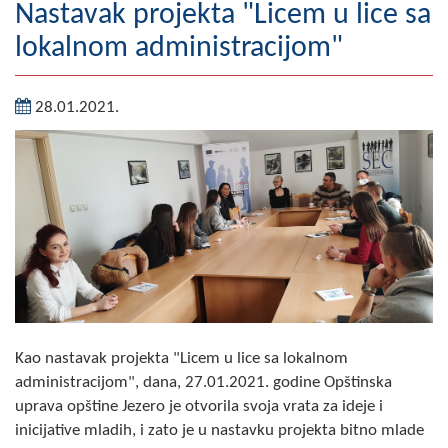
Nastavak projekta "Licem u lice sa
Geografija
lokalnom administracijom"
Naseljena mjesta
28.01.2021.
Zanimljivosti
Fotogalerija
NAČELNIK
O Načelniku
Zamjenik načelnika
Izvještaj o radu načelnika
Kao nastavak projekta "Licem u lice sa lokalnom
administracijom", dana, 27.01.2021. godine Opštinska
SKUPŠTINA
uprava opštine Jezero je otvorila svoja vrata za ideje i
Statut Opštine
inicijative mladih, i zato je u nastavku projekta bitno mlade