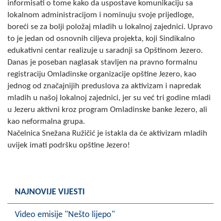
informisati o tome kako da uspostave komunikaciju sa
Skupštinsko vijeće opštine jezero
lokalnom administracijom i nominuju svoje prijedloge,
boreći se za bolji položaj mladih u lokalnoj zajednici. Upravo
Sastav Skupštine
to je jedan od osnovnih ciljeva projekta, koji Sindikalno
edukativni centar realizuje u saradnji sa Opštinom Jezero.
Službeni Glasnici
Danas je poseban naglasak stavljen na pravno formalnu
registraciju Omladinske organizacije opštine Jezero, kao
OPŠTINSKA UPRAVA
jednog od značajnijih preduslova za aktivizam i napredak
mladih u našoj lokalnoj zajednici, jer su već tri godine mladi
INFO
u Jezeru aktivni kroz program Omladinske banke Jezero, ali
Vijesti
kao neformalna grupa.
Načelnica Snežana Ružičić je istakla da će aktivizam mladih
Aktivnosti
uvijek imati podršku opštine Jezero!
Javni pozivi
Obavještenja
NAJNOVIJE VIJESTI
Zaštita od požara
Video emisije "Nešto lijepo"