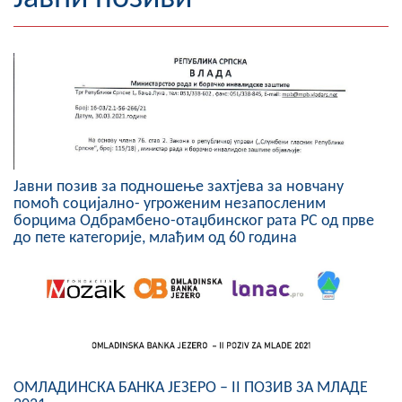
Географија
Насељена мјеста
Занимљивости
Фотогалерија
Јавни позив за подношење захтјева за новчану
НАЧЕЛНИК
помоћ социјално- угроженим незапосленим
борцима Одбрамбено-отаџбинског рата РС од прве
О Начелнику
до пете категорије, млађим од 60 година
Замјеник начелника
Извјештај о раду начелника
СКУПШТИНА
Статут Општине
ОМЛАДИНСКА БАНКА ЈЕЗЕРО – II ПОЗИВ ЗА МЛАДЕ