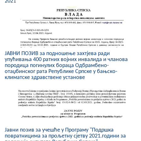
2021
Скупштинско вијеће општине језеро
Састав Скупштине
Службени Гласници
ОПШТИНСКА УПРАВА
ЈАВНИ ПОЗИВ за подношење захтјева ради
упућивања 400 ратних војних инвалида и чланова
ИНФО
породица погинулих бораца Oдбрамбено-
отаџбинског рата Републике Српске у бањско-
Вијести
климатске здравствене установе
Активности
Јавни позиви
Обавјештења
Јавни позив за учешће у Програму "Подршка
Заштита од пожара
повратницима за прољетну сјетву 2021.години за