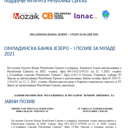
подрручје ентитета Република Српска"
COVID 19
Геоистраживања
ФИНАНСИЈЕ
ПРИВРЕДА
ОМЛАДИНСКА БАНКА ЈЕЗЕРО – I ПОЗИВ ЗА МЛАДЕ
2021
Пољопривреда
Туризам
Спорт
ЦИВИЛНА ЗАШТИТА
ЈАВНИ ПОЗИВ
КОНТАКТ