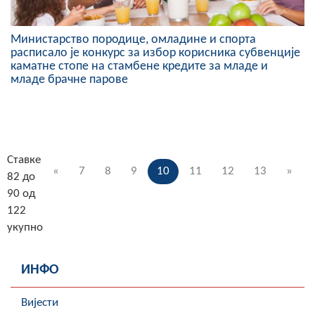
Министарство породице, омладине и спорта
расписало је конкурс за избор корисника субвенције
каматне стопе на стамбене кредите за младе и
младе брачне парове
Ставке
«
7
8
9
10
11
12
13
»
82 до
90 од
122
укупно
ИНФО
Вијести