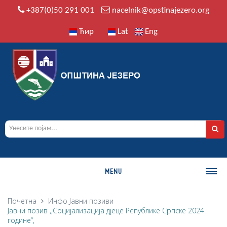
+387(0)50 291 001
nacelnik@opstinajezero.org
Ћир
Lat
Eng
MENU
О ОПШТИНИ
Почетна
Инфо
Јавни позиви
Јавни позив ,,Социјализација дјеце Републике Српске 2024.
Историја
године“,