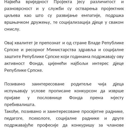
Највећа вриједност Пројекта јесу различитост и
разноврсност и у служби су остварења пројектних
циљева као што су развијање емпатије, подршка
вршњачком дружењу, те социјализација дјеце у сваком
смислу.
Овај квалитет је препознат и од стране Владе Републике
Српске и ресорног Министарства здравља и социјалне
заштите Републике Српске који годинама подржавају ову
активност Фонда, цијенећи најбољи интерес дјеце
Републике Српске.
Позивамо заинтересоване родитеље чија дјеца
испуњавају услове прописане конкурсом да изврше
пријаве у пословнице Фонда према мјесту
пребивалишта.
Такође, позивамо и заинтересоване просвјетне раднике,
педагоге, психологе, социјалне раднике и друге
подржавајуће професије да конкуришу за чланове