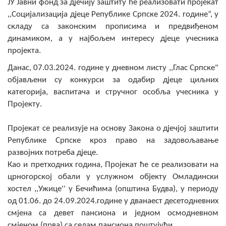
JУ Јавни фонд за дјечију заштиту ће реализовати пројекат
Скупштинско вијеће општине језеро
,,Социјализација дјеце Републике Српске 2024. године“, у
складу са законским прописима и предвиђеном
Састав Скупштине
динамиком, а у најбољем интересу дјеце учесника
пројекта.
Службени Гласници
Данас, 07.03.2024. године у дневном листу ,,Глас Српске"
ОПШТИНСКА УПРАВА
објављени су конкурси за одабир дјеце циљних
категорија, васпитача и стручног особља учесника у
ИНФО
Пројекту.
Вијести
Пројекат се реализује на основу Закона о дјечјој заштити
Републике Српске кроз право на задовољавање
Активности
развојних потреба дјеце.
Јавни позиви
Као и претходних година, Пројекат ће се реализовати на
црногорској обали у услужном објекту Омладински
Обавјештења
хостел ,,Ужице'' у Бечићима (општина Будва), у периоду
од 01.06. до 24.09.2024.године у дванаест десетодневних
Заштита од пожара
смјена са девет пансиона и једном осмодневном
смјеном (прва) са седам пансиона поштујући