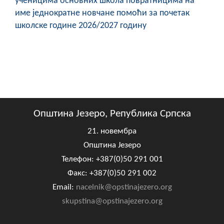
ученицима основних школа повратницима на
име једнократне новчане помоћи за почетак
школске године 2026/2027 годину
Општина Језеро, Република Српска
21. новембра
Општина Језеро
Телефон: +387(0)50 291 001
Факс: +387(0)50 291 002
Email:
nacelnik@opstinajezero.org
skupstina@opstinajezero.org