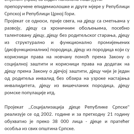
COVID 19
препоручене епидемиолошке и друге мјере у Републици
Српској и Републици Црној Гори.
Геоистраживања
Пројекат се односи, прије свега, на дјецу са сметњама у
развоју, дјецу са хроничним обољењима, посебно
ФИНАНСИЈЕ
талентовану дјецу, дјецу без родитељског старања, дјецу
из структурално и функционално промијењених
ПРИВРЕДА
(дисфункционалних) породица, дјецу из породица који су
Пољопривреда
корисници права на новчану помоћ према Закону о
социјалној заштити и корисници права на додатак на
Туризам
дјецу према Закону о дјечјој заштити, дјецу чији је један
од родитеља инвалид без обзира на узроке настајања
Спорт
инвалидитета, дјецу из вишечланих породица, дјецу
ромске популације итд.
ЦИВИЛНА ЗАШТИТА
Пројекат ,,Социјализација дјеце Републике Српске"
КОНТАКТ
реализује се од 2002. године и за претходну 21 годину
обухватио је преко 38 000 лица - дјеце и пратећег
особља из свих општина Српске.