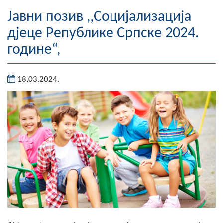
Географија
Јавни позив ,,Социјализација
дјеце Републике Српске 2024.
Насељена мјеста
године“,
Занимљивости
18.03.2024.
Фотогалерија
НАЧЕЛНИК
О Начелнику
Замјеник начелника
Извјештај о раду начелника
СКУПШТИНА
Статут Општине