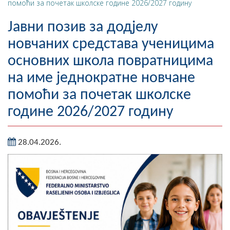
помоћи за почетак школске године 2026/2027 годину
Географија
Јавни позив за додјелу
Насељена мјеста
новчаних средстава ученицима
основних школа повратницима
Занимљивости
на име једнократне новчане
Фотогалерија
помоћи за почетак школске
НАЧЕЛНИК
године 2026/2027 годину
О Начелнику
28.04.2026.
Замјеник начелника
Извјештај о раду начелника
СКУПШТИНА
Статут Општине