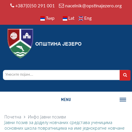
+387(0)50 291 001
nacelnik@opstinajezero.org
Ћир
Lat
Eng
MENU
О ОПШТИНИ
Почетна
Инфо
Јавни позиви
Јавни позив за додјелу новчаних средстава ученицима
Историја
основних школа повратницима на име једнократне новчане