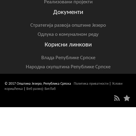
Реализовани пројекти
Документи
Стратегија развоја општине Језеро
Одлука о комуналном реду
Корисни линкови
Влада Републике Српске
Народна скупштина Републике Српске
© 2017 Општина Језеро, Република Српска
Политика приватности
|
Услови
коришћења
|
Веб развој: БитЛаб