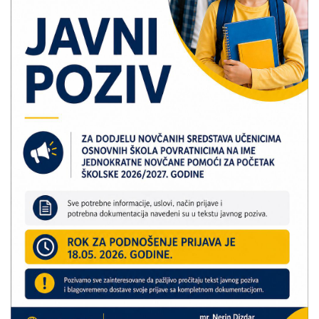
Скупштинско вијеће општине језеро
Састав Скупштине
Службени Гласници
ОПШТИНСКА УПРАВА
ИНФО
Вијести
Активности
Јавни позиви
Обавјештења
Заштита од пожара