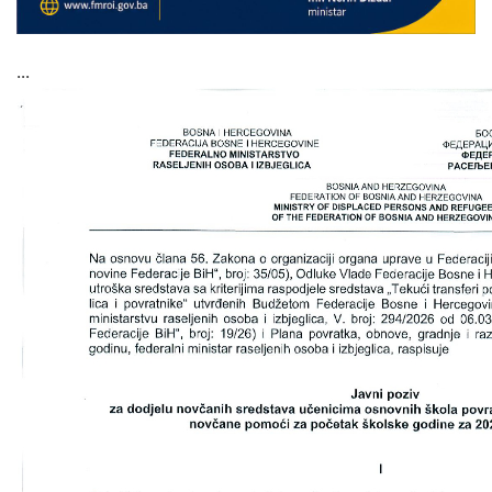
COVID 19
Геоистраживања
...
ФИНАНСИЈЕ
ПРИВРЕДА
Пољопривреда
Туризам
Спорт
ЦИВИЛНА ЗАШТИТА
КОНТАКТ