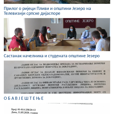
COVID 19
Прилог о ријеци Пливи и општини Језеро на
Телевизији српске дијаспоре
Геоистраживања
ФИНАНСИЈЕ
ПРИВРЕДА
Пољопривреда
Састанак начелника и студената општине Језеро
Туризам
Спорт
ЦИВИЛНА ЗАШТИТА
КОНТАКТ
О Б А В Ј Е Ш Т Е Њ Е