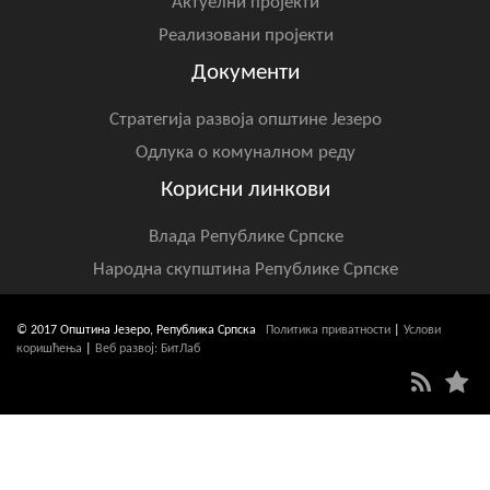
Актуелни пројекти
Реализовани пројекти
Документи
Стратегија развоја општине Језеро
Одлука о комуналном реду
Корисни линкови
Влада Републике Српске
Народна скупштина Републике Српске
© 2017 Општина Језеро, Република Српска
Политика приватности
|
Услови
коришћења
|
Веб развој: БитЛаб