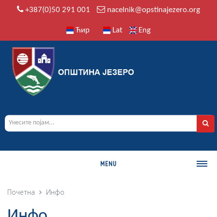
+387(0)50 291 001
nacelnik@opstinajezero.org
Ћир
Lat
Eng
MENU
О ОПШТИНИ
Почетна
Инфо
Историја
Инфо