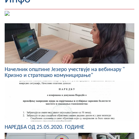
Географија
Насељена мјеста
Занимљивости
Фотогалерија
НАЧЕЛНИК
Начелник општине Језеро учествује на вебинару "
Кризно и стратешко комуницирање"
О Начелнику
Замјеник начелника
Извјештај о раду начелника
СКУПШТИНА
НАРЕДБА ОД 25.05.2020. ГОДИНЕ
Статут Општине