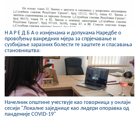
Н А Р Е Д Б А о измјенама и допунама Наредбе о
провођењу ванредних мјера за спрјечавање и
сузбијање заразних болести те заштите и спасавања
становништва:
Начелник општине учествује као говорница у онлајн
сесији "Локалне заједнице као лидери опоравка од
пандемије COVID-19"