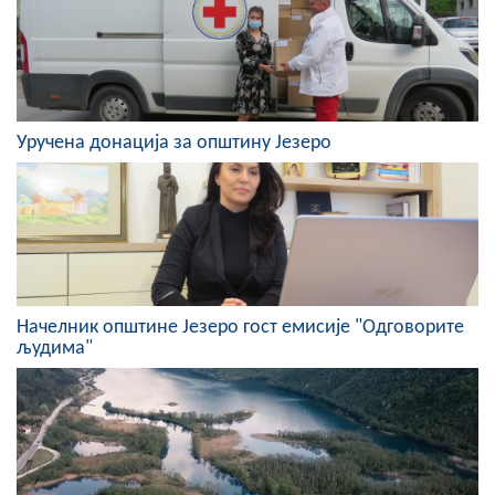
Скупштинско вијеће општине језеро
Састав Скупштине
Службени Гласници
Уручена донација за општину Језеро
ОПШТИНСКА УПРАВА
ИНФО
Вијести
Активности
Начелник општине Језеро гост емисије "Одговoрите
људима"
Јавни позиви
Обавјештења
Заштита од пожара