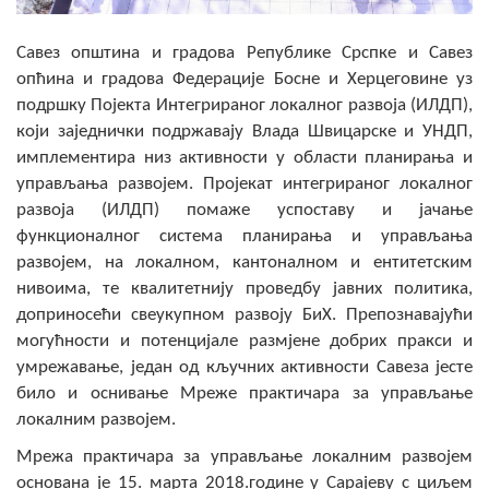
Скупштинско вијеће општине језеро
Савез општина и градова Републике Срспке и Савез
Састав Скупштине
опћина и градова Федерације Босне и Херцеговине уз
подршку Појекта Интегрираног локалног развоја (ИЛДП),
Службени Гласници
који заједнички подржавају Влада Швицарске и УНДП,
имплементира низ активности у области планирања и
ОПШТИНСКА УПРАВА
управљања развојем. Пројекат интегрираног локалног
развоја (ИЛДП) помаже успоставу и јачање
ИНФО
функционалног система планирања и управљања
Вијести
развојем, на локалном, кантоналном и ентитетским
нивоима, те квалитетнију проведбу јавних политика,
Активности
доприносећи свеукупном развоју БиХ. Препознавајући
могућности и потенцијале размјене добрих пракси и
Јавни позиви
умрежавање, један од кључних активности Савеза јесте
било и оснивање Мреже практичара за управљање
Обавјештења
локалним развојем.
Заштита од пожара
Мрежа практичара за управљање локалним развојем
основана је 15. марта 2018.године у Сарајеву с циљем