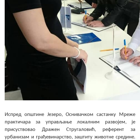
Испред општине Језеро, Оснивачком састанку Мреже
практичара за управљање локалним развојем, је
присуствовао Дражен Стругаловић, референт за
урбанизам и грађевинарство, заштиту животне средине.