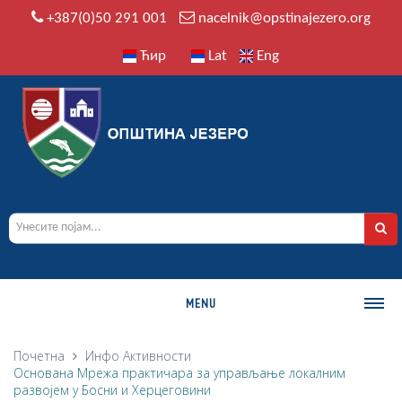
+387(0)50 291 001
nacelnik@opstinajezero.org
Ћир
Lat
Eng
MENU
О ОПШТИНИ
Почетна
Инфо
Активности
Основана Мрежа практичара за управљање локалним
Историја
развојем у Босни и Херцеговини