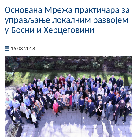
Географија
Основана Мрежа практичара за
управљање локалним развојем
Насељена мјеста
у Босни и Херцеговини
Занимљивости
16.03.2018.
Фотогалерија
НАЧЕЛНИК
О Начелнику
Замјеник начелника
Извјештај о раду начелника
СКУПШТИНА
Статут Општине