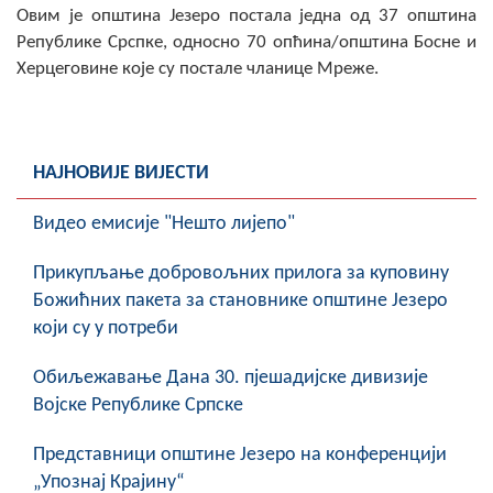
Овим је општина Језеро постала једна од 37 општина
Републике Срспке, односно 70 опћина/општина Босне и
Херцеговине које су постале чланице Мреже.
НАЈНОВИЈЕ ВИЈЕСТИ
Видео емисије "Нешто лијепо"
Прикупљање добровољних прилога за куповину
Божићних пакета за становнике општине Језеро
који су у потреби
Обиљежавање Данa 30. пјешадијске дивизије
Војске Републике Српске
Представници општине Језеро на конференцији
„Упознај Крајину“