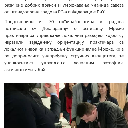
COVID 19
размјене добрих пракси и умрежавања чланица савеза
општина/опћина градова РС-а и Федерације БиХ.
Геоистраживања
Представници из 70 опћина/општина и градова
потписали су Декларацију о оснивању Мреже
ФИНАНСИЈЕ
практичара за управљање локалним развојем којом су
изразили заједничку оријентацију практичара са
ПРИВРЕДА
локалног нивоа ка изградњи функционалне Мреже, која
Пољопривреда
ће доприносити унапређењу стручних капацитета, те
учинковитијег управљања локалним развојним
Туризам
активностима у БиХ.
Спорт
ЦИВИЛНА ЗАШТИТА
КОНТАКТ