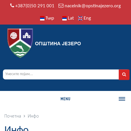
+387(0)50 291 001
nacelnik@opstinajezero.org
Ћир
Lat
Eng
MENU
О ОПШТИНИ
Почетна
Инфо
Историја
Инфо