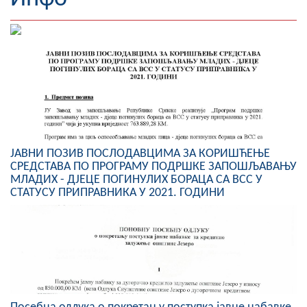
Географија
Насељена мјеста
Занимљивости
Фотогалерија
НАЧЕЛНИК
ЈАВНИ ПОЗИВ ПОСЛОДАВЦИМА ЗА КОРИШЋЕЊЕ
СРЕДСТАВА ПО ПРОГРАМУ ПОДРШКЕ ЗАПОШЉАВАЊУ
О Начелнику
МЛАДИХ - ДЈЕЦЕ ПОГИНУЛИХ БОРАЦА СА ВСС У
СТАТУСУ ПРИПРАВНИКА У 2021. ГОДИНИ
Замјеник начелника
Извјештај о раду начелника
СКУПШТИНА
Статут Општине