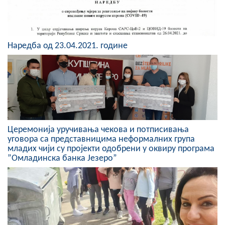
COVID 19
Геоистраживања
Наредба од 23.04.2021. године
ФИНАНСИЈЕ
ПРИВРЕДА
Пољопривреда
Туризам
Церемонија уручивања чекова и потписивања
Спорт
уговора са представницима неформалних група
младих чији су пројекти одобрени у оквиру програма
”Омладинска банка Језеро”
ЦИВИЛНА ЗАШТИТА
КОНТАКТ