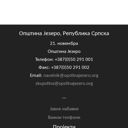
Општина Језеро, Република Српска
21. новембра
Општина Језеро
Телефон: +387(0)50 291 001
Факс: +387(0)50 291 002
Email:
nacelnik@opstinajezero.org
skupstina@opstinajezero.org
...
Јавне набавке
Важни телфони
Пројекти