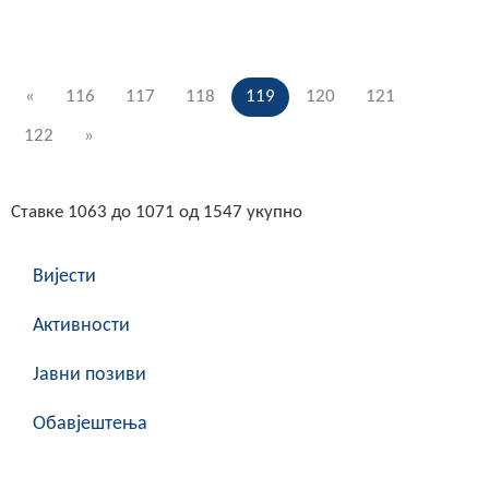
«
116
117
118
119
120
121
122
»
Ставке 1063 до 1071 од 1547 укупно
Вијести
Активности
Јавни позиви
Обавјештења