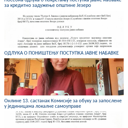
Посебна одлука о покретању поступка јавне набавке
за кредитно задужење општине Језеро
Скупштинско вијеће општине језеро
Састав Скупштине
Службени Гласници
ОПШТИНСКА УПРАВА
ОДЛУКА О ПОНИШТЕЊУ ПОСТУПКА ЈАВНЕ НАБАВКЕ
ИНФО
Вијести
Активности
Јавни позиви
Онлине 13. састанaк Комисије за обуку за запослене
у јединицама локалне самоуправе
Обавјештења
Заштита од пожара