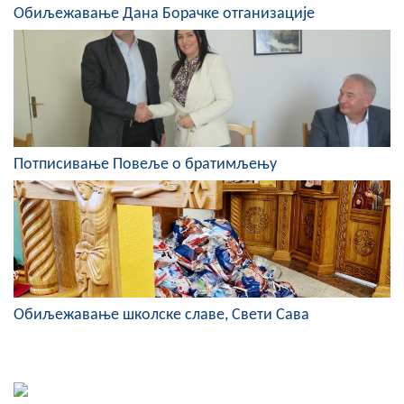
COVID 19
Обиљежавање Дана Борачке отганизације
Геоистраживања
ФИНАНСИЈЕ
ПРИВРЕДА
Потписивање Повеље о братимљењу
Пољопривреда
Туризам
Спорт
ЦИВИЛНА ЗАШТИТА
Обиљежавање школске славе, Свети Сава
КОНТАКТ