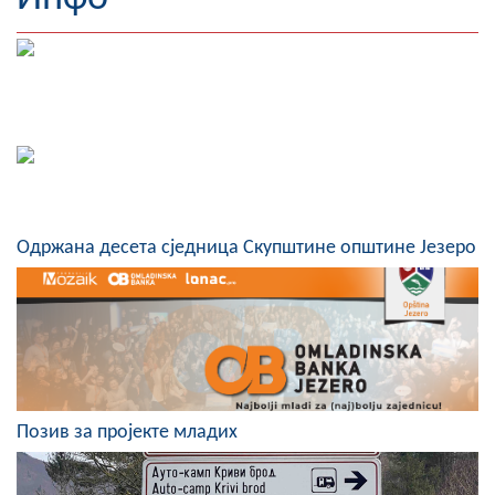
Географија
Насељена мјеста
Занимљивости
Фотогалерија
НАЧЕЛНИК
Одржана десета сједница Скупштине општине Језеро
О Начелнику
Замјеник начелника
Извјештај о раду начелника
СКУПШТИНА
Позив за пројекте младих
Статут Општине