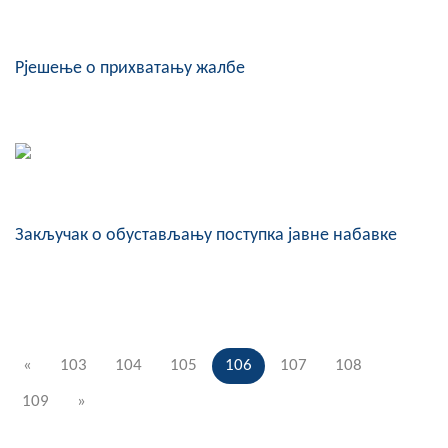
Рјешење о прихватању жалбе
Закључак о обустављању поступка јавне набавке
«
103
104
105
106
107
108
109
»