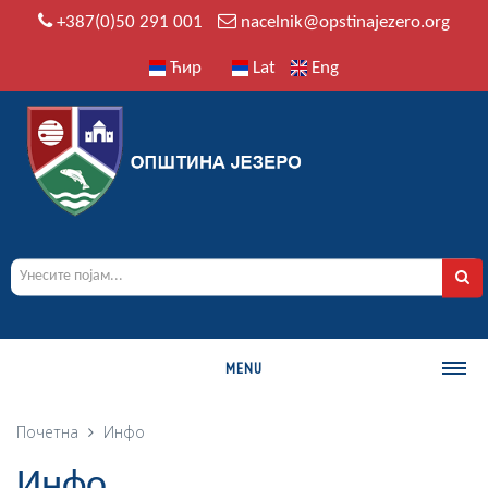
+387(0)50 291 001
nacelnik@opstinajezero.org
Ћир
Lat
Eng
MENU
О ОПШТИНИ
Почетна
Инфо
Историја
Инфо