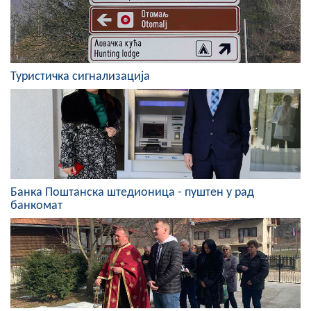
Скупштинско вијеће општине језеро
Састав Скупштине
Туристичка сигнализација
Службени Гласници
ОПШТИНСКА УПРАВА
ИНФО
Вијести
Банка Поштанска штедионица - пуштен у рад
Активности
банкомат
Јавни позиви
Обавјештења
Заштита од пожара