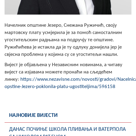
Скупштинско вијеће општине језеро
Састав Скупштине
Начелник општине Језеро, Снежана Ружичић, своју
мартовску плату усмјерила је за помоћ самосталним
Службени Гласници
угоститељским радњама на подручју те општине.
Ружићићева је истакла да је ту одлуку донијела јер је
ОПШТИНСКА УПРАВА
свјесна проблема у којима су се угоститељи нашли.
ИНФО
Вијест је објављена у Независним новинама, а читаву
Вијести
вијест са изјавама можете пронаћи на сљедећем
линку:
https://www.nezavisne.com/novosti/gradovi/Nacelnic
Активности
opstine-Jezero-poklonila-platu-ugostiteljima/596158
Јавни позиви
Обавјештења
НАЈНОВИЈЕ ВИЈЕСТИ
Заштита од пожара
ДАНАС ПОЧИЊЕ ШКОЛА ПЛИВАЊА И ВАТЕРПОЛА