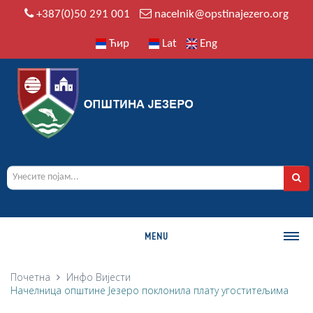
+387(0)50 291 001
nacelnik@opstinajezero.org
Ћир
Lat
Eng
MENU
О ОПШТИНИ
Почетна
Инфо
Вијести
Начелница општине Језеро поклонила плату угоститељима
Историја