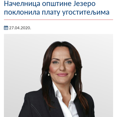
Начелница општине Језеро
Географија
поклонила плату угоститељима
Насељена мјеста
27.04.2020.
Занимљивости
Фотогалерија
НАЧЕЛНИК
О Начелнику
Замјеник начелника
Извјештај о раду начелника
СКУПШТИНА
Статут Општине