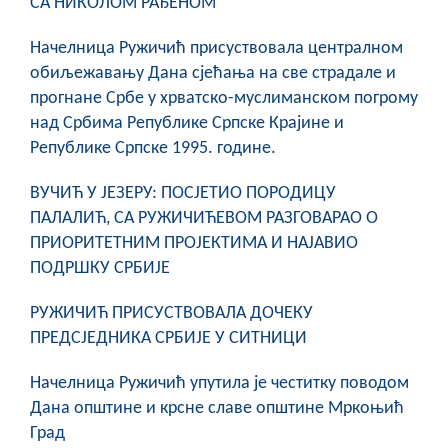
СА НИКОЛОМ РАЂЕНОМ
COVID 19
Начелница Ружичић присуствовала централном
Геоистраживања
обиљежавању Дана сјећања на све страдале и
прогнане Србе у хрватско-муслиманском погрому
ФИНАНСИЈЕ
над Србима Републике Српске Крајине и
Републике Српске 1995. године.
ПРИВРЕДА
Пољопривреда
ВУЧИЋ У ЈЕЗЕРУ: ПОСЈЕТИО ПОРОДИЦУ
ПАЛАЛИЋ, СА РУЖИЧИЋЕВОМ РАЗГОВАРАО О
Туризам
ПРИОРИТЕТНИМ ПРОЈЕКТИМА И НАЈАВИО
ПОДРШКУ СРБИЈЕ
Спорт
РУЖИЧИЋ ПРИСУСТВОВАЛА ДОЧЕКУ
ЦИВИЛНА ЗАШТИТА
ПРЕДСЈЕДНИКА СРБИЈЕ У СИТНИЦИ
КОНТАКТ
Начелница Ружичић упутила је честитку поводом
Дана општине и крсне славе општине Мркоњић
Град