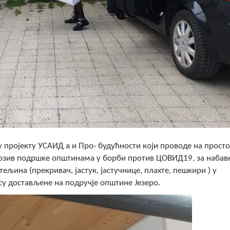
у пројекту УСАИД а и Про- будућности који проводе на прост
позив подршке општинама у борби против ЦОВИД19, за набав
љина (прекривач, јастук, јастучнице, плахте, пешкири ) у
су достављене на подручје општине Језеро.