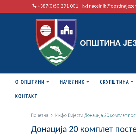
+387(0)50 291 001
nacelnik@opstinajeze
О ОПШТИНИ
НАЧЕЛНИК
СКУПШТИНА
КОНТАКТ
Почетна
Инфо
Вијести
Донација 20 комплет по
Донација 20 комплет пост