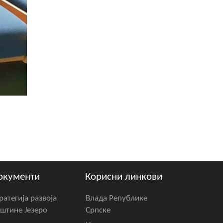
окументи
Корисни линкови
ратегија развоја
Влада Републике
штине Језеро
Српске