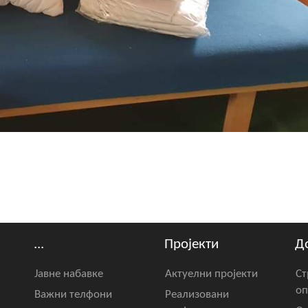
...
Пројекти
Д
Јавне набавке
Актуелни пројекти
Ст
оп
Важни телфони
Реализовани