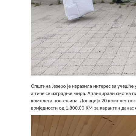
Општина Језеро је изразила интерес за учешће 
а тиче се изградње мира. Аплицирали смо на 
комплета постељина. Донација 20 комплет посте
вриједности од 1.800,00 КМ за карантин данас 