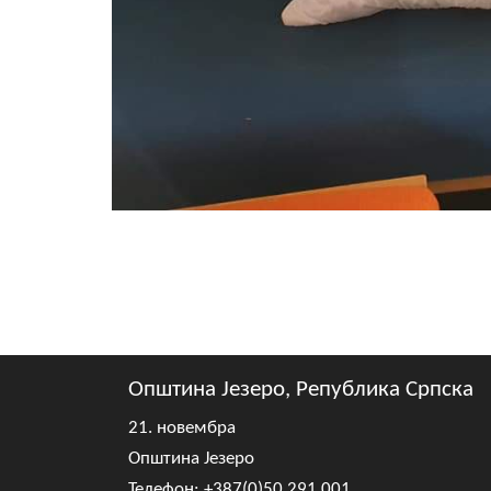
Општина Језеро, Република Српска
21. новембра
Општина Језеро
Телефон: +387(0)50 291 001