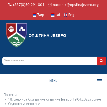
+387(0)50 291 001
nacelnik@opstinajezero.org
Ћир
Lat
Eng
MENU
О ОПШТИНИ
Почетна
18. сједница Скупштине општине Језеро 19.04.2023.године
Историја
Скупштина општине