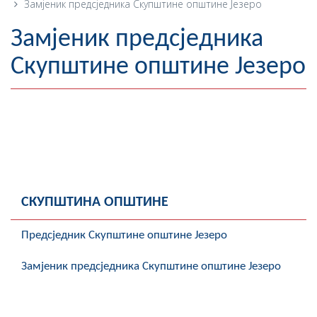
Замјеник предсједника Скупштине општине Језеро
Географија
Замјеник предсједника
Насељена мјеста
Скупштине општине Језеро
Занимљивости
Фотогалерија
НАЧЕЛНИК
О Начелнику
СКУПШТИНА ОПШТИНЕ
Замјеник начелника
Предсједник Скупштине општине Језеро
Извјештај о раду начелника
Замјеник предсједника Скупштине општине Језеро
СКУПШТИНА
Статут Општине