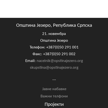
Скупштинско вијеће општине језеро
Састав Скупштине
Општина Језеро, Република Српска
Службени Гласници
21. новембра
ОПШТИНСКА УПРАВА
Општина Језеро
Телефон: +387(0)50 291 001
ИНФО
Факс: +387(0)50 291 002
Вијести
Email:
nacelnik@opstinajezero.org
skupstina@opstinajezero.org
Активности
...
Јавни позиви
Јавне набавке
Обавјештења
Важни телфони
Заштита од пожара
Пројекти