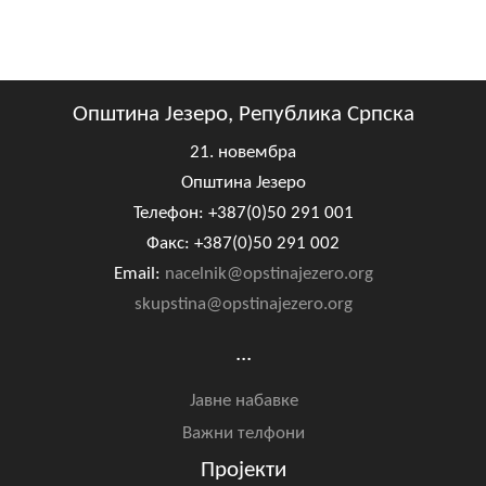
Општина Језеро, Република Српска
21. новембра
Општина Језеро
Телефон: +387(0)50 291 001
Факс: +387(0)50 291 002
Email:
nacelnik@opstinajezero.org
skupstina@opstinajezero.org
...
Јавне набавке
Важни телфони
Пројекти