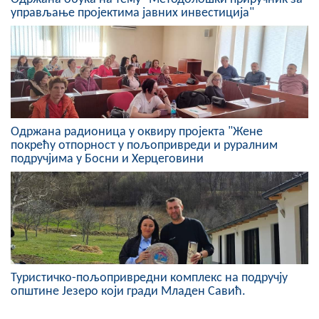
управљање пројектима јавних инвестиција"
Одржана радионица у оквиру пројекта "Жене
покрећу отпорност у пољопривреди и руралним
подручјима у Босни и Херцеговини
Туристичко-пољопривредни комплекс на подручју
општине Језеро који гради Младен Савић.