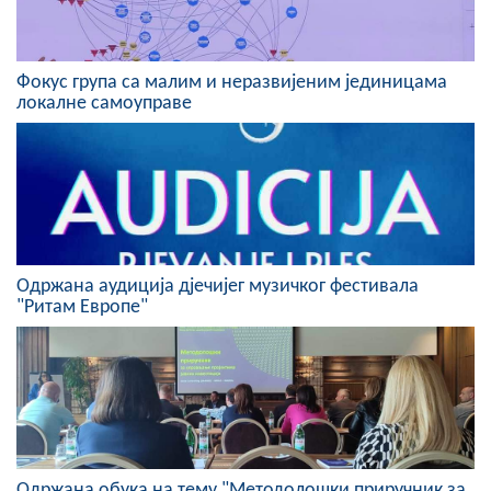
COVID 19
Геоистраживања
Фокус група са малим и неразвијеним јединицама
локалне самоуправе
ФИНАНСИЈЕ
ПРИВРЕДА
Пољопривреда
Туризам
Одржана аудиција дјечијег музичког фестивала
"Ритам Европе"
Спорт
ЦИВИЛНА ЗАШТИТА
КОНТАКТ
Одржана обука на тему "Методолошки приручник за