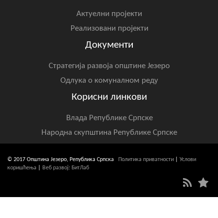
Актуелни пројекти
Реализовани пројекти
Документи
Стратегија развоја општине Језеро
Одлука о комуналном реду
Корисни линкови
Влада Републике Српске
Народна скупштина Републике Српске
© 2017 Општина Језеро, Република Српска
Политика приватности
|
Услови
коришћења
|
Веб развој: БитЛаб