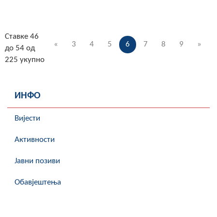
Ставке 46
«
3
4
5
6
7
8
9
»
до 54 од
225 укупно
ИНФО
Вијести
Активности
Јавни позиви
Обавјештења