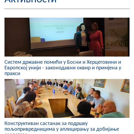
Географија
Насељена мјеста
Занимљивости
Фотогалерија
Систем државне помићи у Босни и Херцеговини и
НАЧЕЛНИК
Европској унији - законодавни оквир и примјена у
пракси
О Начелнику
Замјеник начелника
Извјештај о раду начелника
СКУПШТИНА
Конструктиван састанак за подршку
Статут Општине
пољопривредницима у аплицирању за добијање