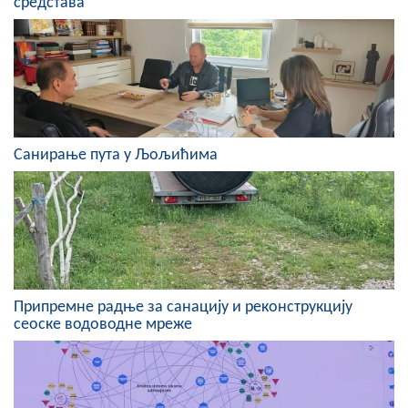
средстава
Скупштинско вијеће општине језеро
Састав Скупштине
Службени Гласници
ОПШТИНСКА УПРАВА
Санирање пута у Љољићима
ИНФО
Вијести
Активности
Јавни позиви
Припремне радње за санацију и реконструкцију
сеоске водоводне мреже
Обавјештења
Заштита од пожара