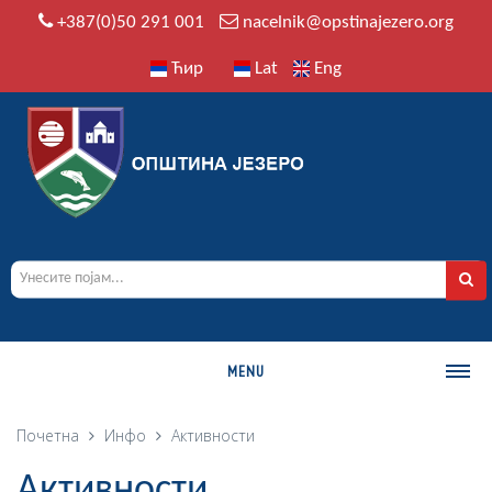
+387(0)50 291 001
nacelnik@opstinajezero.org
Ћир
Lat
Eng
MENU
О ОПШТИНИ
Почетна
Инфо
Активности
Историја
Активности