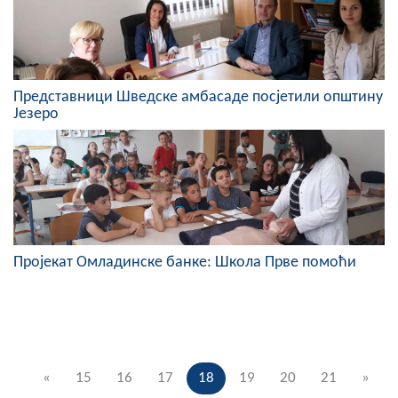
Представници Шведске амбасаде посјетили општину
Језеро
Пројекат Омладинске банке: Школа Прве помоћи
«
15
16
17
18
19
20
21
»