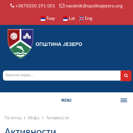
+387(0)50 291 001
nacelnik@opstinajezero.org
Ћир
Lat
Eng
MENU
О ОПШТИНИ
Почетна
Инфо
Активности
Историја
Активности