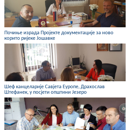
Скупштинско вијеће општине језеро
Састав Скупштине
Службени Гласници
Почиње израда Пројекте документације за ново
корито ријеке Јошавке
ОПШТИНСКА УПРАВА
ИНФО
Вијести
Активности
Шеф канцеларије Савјета Еуропе, Драхослав
Штефанек, у посјети општини Језеро
Јавни позиви
Обавјештења
Заштита од пожара