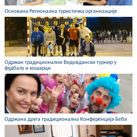
COVID 19
Основана Регионална туристичка организације
Геоистраживања
ФИНАНСИЈЕ
ПРИВРЕДА
Пољопривреда
Одржан традиционални Видовдански турнир у
фудбалу и кошарци
Туризам
Спорт
ЦИВИЛНА ЗАШТИТА
КОНТАКТ
Одржана друга традиционална Конференција Беба