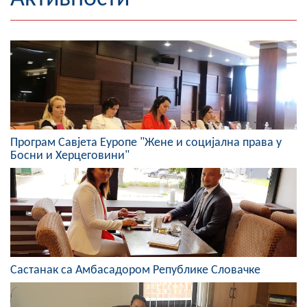
Географија
Насељена мјеста
Занимљивости
Фотогалерија
Програм Савјета Еуропе "Жене и социјална права у
НАЧЕЛНИК
Босни и Херцеговини"
О Начелнику
Замјеник начелника
Извјештај о раду начелника
СКУПШТИНА
Састанак са Амбасадором Републике Словачке
Статут Општине