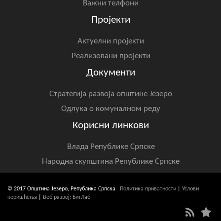
Важни телфони
Пројекти
Актуелни пројекти
Реализовани пројекти
Документи
Стратегија развоја општине Језеро
Одлука о комуналном реду
Корисни линкови
Влада Републике Српске
Народна скупштина Републике Српске
© 2017 Општина Језеро, Република Српска
Политика приватности
|
Услови
коришћења
|
Веб развој: БитЛаб