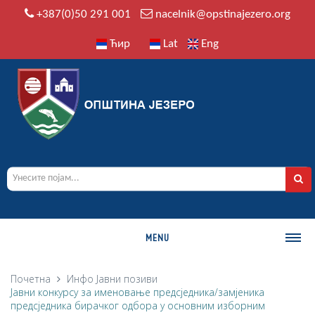
+387(0)50 291 001
nacelnik@opstinajezero.org
Ћир
Lat
Eng
MENU
О ОПШТИНИ
Почетна
Инфо
Јавни позиви
Јавни конкурсу за именовање предсједника/замјеника
Историја
предсједника бирачког одбора у основним изборним