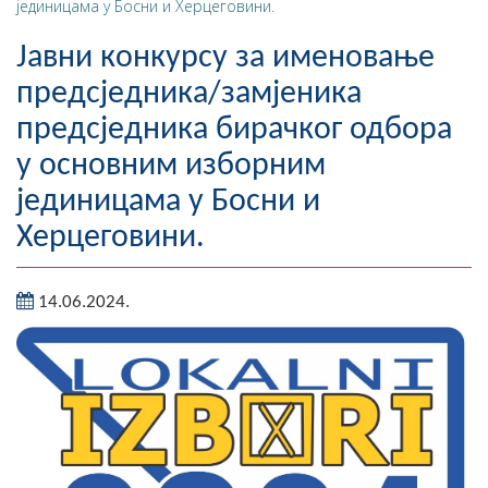
јединицама у Босни и Херцеговини.
Географија
Јавни конкурсу за именовање
Насељена мјеста
предсједника/замјеника
предсједника бирачког одбора
Занимљивости
у основним изборним
Фотогалерија
јединицама у Босни и
НАЧЕЛНИК
Херцеговини.
О Начелнику
14.06.2024.
Замјеник начелника
Извјештај о раду начелника
СКУПШТИНА
Статут Општине