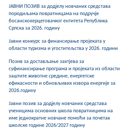
ЈАВНИ ПОЗИВ за додјелу новчаних средстава
породиљама повратницама на подручје
босанскохерцеговачког ентитета Република
Српска за 2026. годину
Јавни конкурс за финансирање пројеката у
области туризма и угоститељства у 2026. години
Позив за достављање захтјева за
суфинансирање програма и пројеката из области
заштите животне средине, енергетске
ефикасности и обновљивих извора енергије за
2026.годину
Јавни позив за додјелу новчаних средстава
ученицима основних школа повратницима на
име једнократне новчане помоћи за почетак
школске године 2026/2027 годину