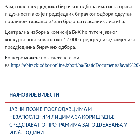
Замјеник предсједника бирачког одбора има иста права
и дужности ако је предсједник бирачког одбора одсутан
приликом гласања и/или бројања гласачких листића.
Централна изборна комисија БиХ ће путем јавног
конкурса ангажovати око 12.000 предсједника/замјеника
предсједника бирачких одбора.
Конкурс можете погледати кликом
на
https://ebirackiodborionline.izbori.ba/StaticDocuments/Javn
НАЈНОВИЈЕ ВИЈЕСТИ
ЈАВНИ ПОЗИВ ПОСЛОДАВЦИМА И
НЕЗАПОСЛЕНИМ ЛИЦИМА ЗА КОРИШЋЕЊЕ
СРЕДСТАВА ПО ПРОГРАМИМА ЗАПОШЉАВАЊА У
2026. ГОДИНИ