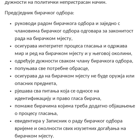
дужности на политички непристрасан начин.
Предсједник бирачког одбора:
руководи радом бирачкога одбора и заједно с
члановима бирачког одбора одговара за законитост
рада на бирачком мјесту,
осигурава интегритет процеса гласања и одржава
мир и ред на бирачком мјесту и у његовој околини,
одређује дужности сваком члану бирачкога одбора,
попуњава све потребне обрасце,
осигурава да на бирачком мјесту не буде оружја или
опасних предмета,
рјешава сва питања која се односе на
идентификацију и право гласа бирача,
помаже бирачима којима треба додатно објашњење
о процесу гласања,
евидентира у Записник о раду бирачког одбора
вријеме и околности свих изузетних догађања на
бирачком мјесту.