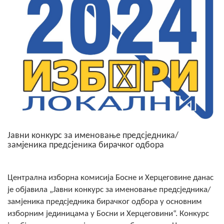
Скупштинско вијеће општине језеро
Састав Скупштине
Службени Гласници
ОПШТИНСКА УПРАВА
ИНФО
Вијести
Јавни конкурс за именовање предсједника/
Активности
замјеника предсјеника бирачког одбора
Јавни позиви
Централна изборна комисија Босне и Херцеговине данас
Обавјештења
је објавила „Јавни конкурс за именовање предсједника/
замјеника предсједника бирачког одбора у основним
Заштита од пожара
изборним јединицама у Босни и Херцеговини“. Конкурс