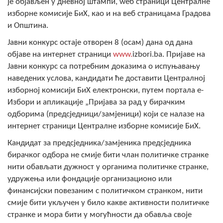
је објављен у дневној штампи, wеб страници Централне
COVID 19
изборне комисије БиХ, као и на веб страницама Градова
и Општина.
Геоистраживања
Јавни конкурс остаје отворен 8 (осам) дана од дана
ФИНАНСИЈЕ
објаве на интернет страници
www.
izbori.ba. Пријаве на
Јавни конкурс са потребним доказима о испуњавању
ПРИВРЕДА
наведених услова, кандидати ће доставити Централној
изборној комисији БиХ електронски, путем портала е-
Пољопривреда
Избори и апликације „Пријава за рад у бирачким
одборима (предсједници/замјеници) који се налазе на
Туризам
интернет страници Централне изборне комисије БиХ.
Спорт
Кандидат за предсједника/замјеника предсједника
бирачког одбора не смије бити члан политичке странке
ЦИВИЛНА ЗАШТИТА
нити обављати дужност у органима политичке странке,
удружења или фондације организационо или
КОНТАКТ
финансијски повезаним с политичком странком, нити
смије бити укључен у било какве активности политичке
странке и мора бити у могућности да обавља своје