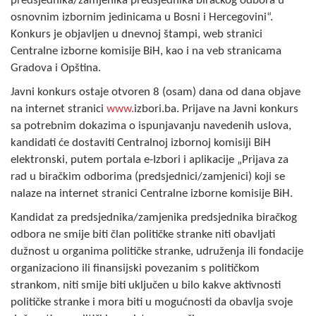
predsjednika/zamjenika predsjednika biračkog odbora u
Skupštinsko vijeće opštine jezero
osnovnim izbornim jedinicama u Bosni i Hercegovini“.
Konkurs je objavljen u dnevnoj štampi, web stranici
Sastav Skupštine
Centralne izborne komisije BiH, kao i na veb stranicama
Gradova i Opština.
Službeni Glasnici
Javni konkurs ostaje otvoren 8 (osam) dana od dana objave
na internet stranici
www.
izbori.ba. Prijave na Javni konkurs
OPŠTINSKA UPRAVA
sa potrebnim dokazima o ispunjavanju navedenih uslova,
INFO
kandidati će dostaviti Centralnoj izbornoj komisiji BiH
elektronski, putem portala e-Izbori i aplikacije „Prijava za
Vijesti
rad u biračkim odborima (predsjednici/zamjenici) koji se
nalaze na internet stranici Centralne izborne komisije BiH.
Aktivnosti
Kandidat za predsjednika/zamjenika predsjednika biračkog
Javni pozivi
odbora ne smije biti član političke stranke niti obavljati
dužnost u organima političke stranke, udruženja ili fondacije
Obavještenja
organizaciono ili finansijski povezanim s političkom
strankom, niti smije biti uključen u bilo kakve aktivnosti
Zaštita od požara
političke stranke i mora biti u mogućnosti da obavlja svoje