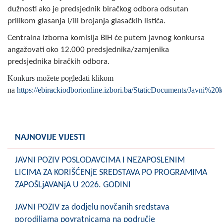
dužnosti ako je predsjednik biračkog odbora odsutan
prilikom glasanja i/ili brojanja glasačkih listića.
Centralna izborna komisija BiH će putem javnog konkursa
angažovati oko 12.000 predsjednika/zamjenika
predsjednika biračkih odbora.
Konkurs možete pogledati klikom
na
https://ebirackiodborionline.izbori.ba/StaticDocuments/Javn
NAJNOVIJE VIJESTI
JAVNI POZIV POSLODAVCIMA I NEZAPOSLENIM
LICIMA ZA KORIŠĆENjE SREDSTAVA PO PROGRAMIMA
ZAPOŠLjAVANjA U 2026. GODINI
JAVNI POZIV za dodjelu novčanih sredstava
porodiljama povratnicama na područje