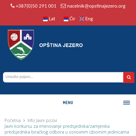
+387(0)50 291 001
nacelnik@opstinajezero.org
Lat
Ćir
Eng
MENU
O OPŠTINI
Početna
Info
Javni pozivi
Javni konkursu za imenovanje predsjednika/zamjenika
Istorija
predsjednika biračkog odbora u osnovnim izbornim jedinicama