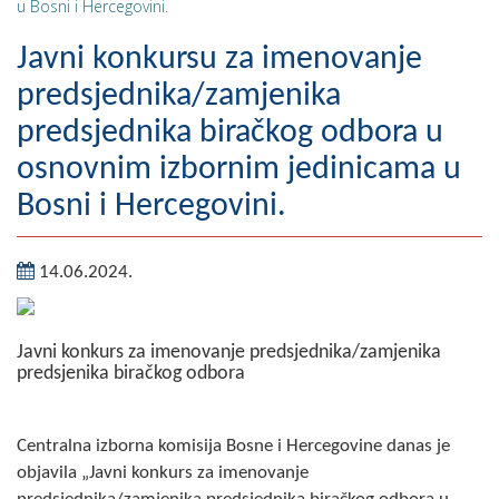
u Bosni i Hercegovini.
Geografija
Javni konkursu za imenovanje
Naseljena mjesta
predsjednika/zamjenika
predsjednika biračkog odbora u
Zanimljivosti
osnovnim izbornim jedinicama u
Fotogalerija
Bosni i Hercegovini.
NAČELNIK
14.06.2024.
O Načelniku
Zamjenik načelnika
Javni konkurs za imenovanje predsjednika/zamjenika
predsjenika biračkog odbora
Izvještaj o radu načelnika
SKUPŠTINA
Centralna izborna komisija Bosne i Hercegovine danas je
Statut Opštine
objavila „Javni konkurs za imenovanje