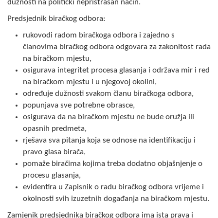
dužnosti na politički nepristrasan način.
COVID 19
Predsjednik biračkog odbora:
Geoistraživanja
rukovodi radom biračkoga odbora i zajedno s
članovima biračkog odbora odgovara za zakonitost rada
FINANSIJE
na biračkom mjestu,
osigurava integritet procesa glasanja i održava mir i red
PRIVREDA
na biračkom mjestu i u njegovoj okolini,
Poljoprivreda
određuje dužnosti svakom članu biračkoga odbora,
popunjava sve potrebne obrasce,
Turizam
osigurava da na biračkom mjestu ne bude oružja ili
opasnih predmeta,
Sport
rješava sva pitanja koja se odnose na identifikaciju i
pravo glasa birača,
CIVILNA ZAŠTITA
pomaže biračima kojima treba dodatno objašnjenje o
procesu glasanja,
KONTAKT
evidentira u Zapisnik o radu biračkog odbora vrijeme i
okolnosti svih izuzetnih događanja na biračkom mjestu.
Zamjenik predsjednika biračkog odbora ima ista prava i