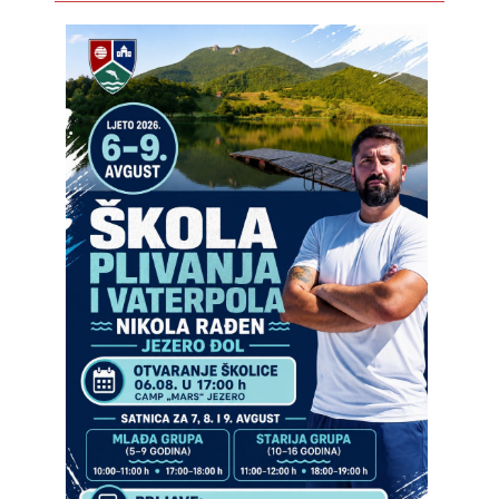
COVID 19
Геоистраживања
ФИНАНСИЈЕ
ПРИВРЕДА
Пољопривреда
Туризам
Спорт
ЦИВИЛНА ЗАШТИТА
КОНТАКТ