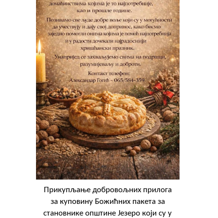
Прикупљање добровољних прилога
за куповину Божићних пакета за
становнике општине Језеро који су у