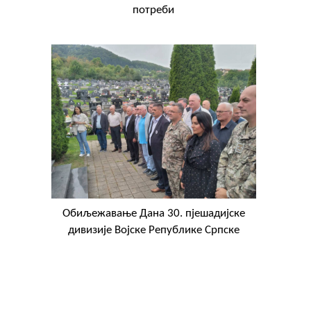
потреби
Обиљежавање Данa 30. пјешадијске
дивизије Војске Републике Српске