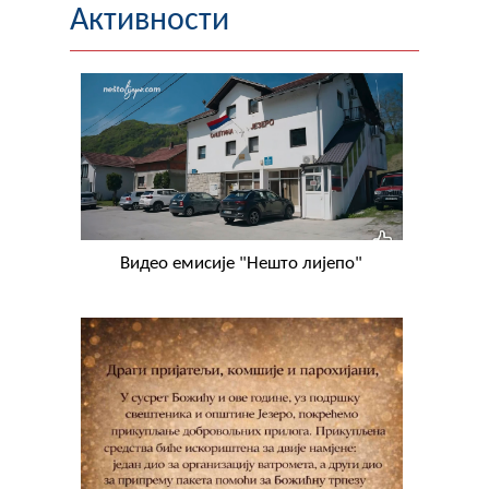
Активности
Видео емисије "Нешто лијепо"