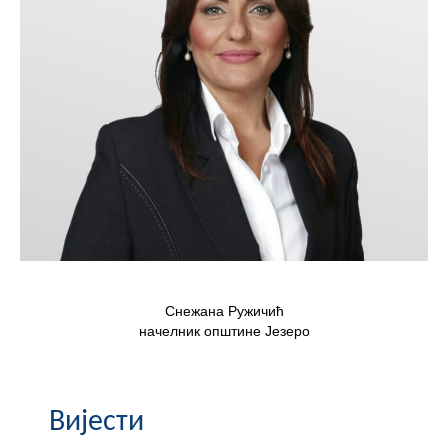
Скупштинско вијеће општине језеро
Састав Скупштине
Службени Гласници
ОПШТИНСКА УПРАВА
ИНФО
Вијести
Активности
Снежана Ружичић
Јавни позиви
начелник општине Језеро
Обавјештења
Вијести
Заштита од пожара