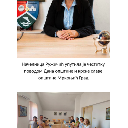
Начелница Ружичић упутила је честитку
поводом Дана општине и крсне славе
општине Мркоњић Град