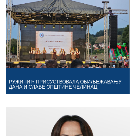
Географија
Насељена мјеста
Занимљивости
Фотогалерија
НАЧЕЛНИК
О Начелнику
РУЖИЧИЋ ПРИСУСТВОВАЛА ОБИЉЕЖАВАЊУ
ДАНА И СЛАВЕ ОПШТИНЕ ЧЕЛИНАЦ
Замјеник начелника
Извјештај о раду начелника
СКУПШТИНА
Статут Општине