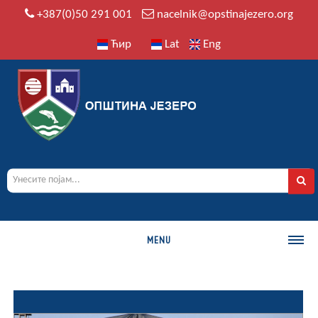
+387(0)50 291 001
nacelnik@opstinajezero.org
Ћир
Lat
Eng
MENU
О ОПШТИНИ
Историја