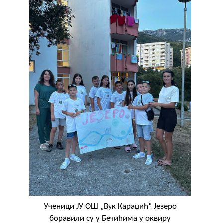
Ученици ЈУ ОШ „Вук Караџић“ Језеро
боравили су у Бечићима у оквиру