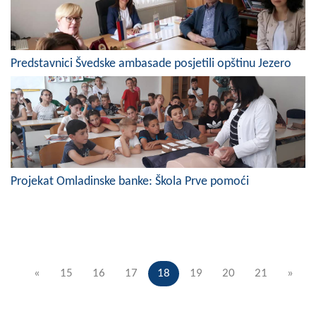
Predstavnici Švedske ambasade posjetili opštinu Jezero
Projekat Omladinske banke: Škola Prve pomoći
«
15
16
17
18
19
20
21
»