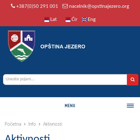
+387(0)50 291 001
nacelnik@opstinajezero.org
Lat
Ćir
Eng
MENU
O OPŠTINI
Početna
Info
Aktivnosti
Istorija
Aktivnosti