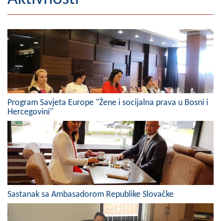
Geografija
Naseljena mjesta
Zanimljivosti
Fotogalerija
Program Savjeta Europe "Žene i socijalna prava u Bosni i
NAČELNIK
Hercegovini"
O Načelniku
Zamjenik načelnika
Izvještaj o radu načelnika
SKUPŠTINA
Sastanak sa Ambasadorom Republike Slovačke
Statut Opštine