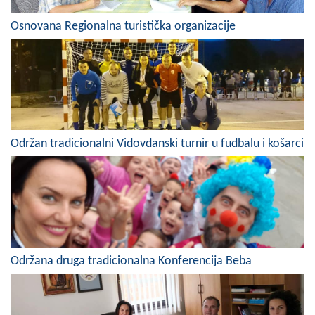
COVID 19
Osnovana Regionalna turistička organizacije
Geoistraživanja
FINANSIJE
PRIVREDA
Poljoprivreda
Održan tradicionalni Vidovdanski turnir u fudbalu i košarci
Turizam
Sport
CIVILNA ZAŠTITA
KONTAKT
Održana druga tradicionalna Konferencija Beba