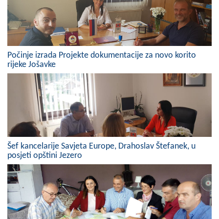
Skupštinsko vijeće opštine jezero
Sastav Skupštine
Službeni Glasnici
Počinje izrada Projekte dokumentacije za novo korito
rijeke Jošavke
OPŠTINSKA UPRAVA
INFO
Vijesti
Aktivnosti
Šef kancelarije Savjeta Europe, Drahoslav Štefanek, u
posjeti opštini Jezero
Javni pozivi
Obavještenja
Zaštita od požara