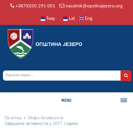
+387(0)50 291 001
nacelnik@opstinajezero.org
Ћир
Lat
Eng
MENU
О ОПШТИНИ
Почетна
Инфо
Активности
Завршене активности у 2017. години
Историја