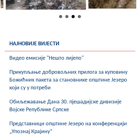
COVID 19
Геоистраживања
ФИНАНСИЈЕ
НАЈНОВИЈЕ ВИЈЕСТИ
ПРИВРЕДА
Видео емисије "Нешто лијепо"
Пољопривреда
Прикупљање добровољних прилога за куповину
Туризам
Божићних пакета за становнике општине Језеро
Спорт
који су у потреби
ЦИВИЛНА ЗАШТИТА
Обиљежавање Данa 30. пјешадијске дивизије
Војске Републике Српске
КОНТАКТ
Представници општине Језеро на конференцији
„Упознај Крајину“