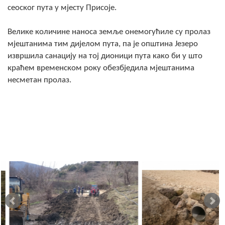
сеоског пута у мјесту Присоје.
Скупштинско вијеће општине језеро
Велике количине наноса земље онемогућиле су пролаз
Састав Скупштине
мјештанима тим дијелом пута, па је општина Језеро
Службени Гласници
извршила санацију на тој дионици пута како би у што
краћем временском року обезбједила мјештанима
ОПШТИНСКА УПРАВА
несметан пролаз.
ИНФО
Вијести
Активности
Јавни позиви
Обавјештења
Заштита од пожара