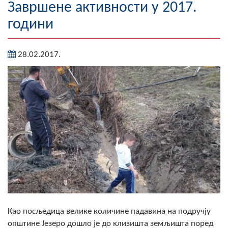
Завршене активности у 2017.
Географија
години
Насељена мјеста
28.02.2017.
Занимљивости
Фотогалерија
НАЧЕЛНИК
О Начелнику
Замјеник начелника
Извјештај о раду начелника
СКУПШТИНА
Као посљедица велике количине падавина на подручју
Статут Општине
општине Језеро дошло је до клизишта земљишта поред