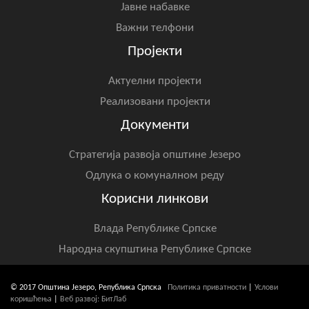
Јавне набавке
Важни телфони
Пројекти
Актуелни пројекти
Реализовани пројекти
Документи
Стратегија развоја општине Језеро
Одлука о комуналном реду
Корисни линкови
Влада Републике Српске
Народна скупштина Републике Српске
© 2017 Општина Језеро, Република Српска
Политика приватности
|
Услови
коришћења
|
Веб развој: БитЛаб