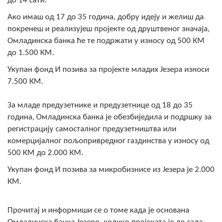
до 14 сати.
Скупштинско вијеће општине језеро
Ако имаш од 17 до 35 година, добру идеју и желиш да
покренеш и реализујеш пројекте од друштвеног значаја,
Састав Скупштине
Омладинска банка ће те подржати у износу од 500 КМ
до 1.500 КМ.
Службени Гласници
Укупан фонд И позива за пројекте младих Језера износи
ОПШТИНСКА УПРАВА
7.500 КМ.
ИНФО
За младе предузетнике и предузетнице од 18 до 35
Вијести
година, Омладинска банка је обезбиједила и подршку за
регистрацију самосталног предузетништва или
Активности
комерцијалног пољопривредног газдинства у износу од
500 КМ до 2.000 КМ.
Јавни позиви
Укупан фонд И позива за микробизнисе из Језера је 2.000
КМ.
Обавјештења
Заштита од пожара
Прочитај и информиши се о томе када је основана