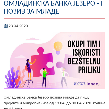
ОМЛАДИНСКА БАНКА ЈЕЗЕРО - I
Географија
ПОЗИВ ЗА МЛАДЕ
Насељена мјеста
23.04.2020.
Занимљивости
Фотогалерија
НАЧЕЛНИК
О Начелнику
Замјеник начелника
Извјештај о раду начелника
СКУПШТИНА
Омладинска банка Језеро позива младе да пишу
Статут Општине
пројекте и микробизнисе од 13.04. до 30.04.2020. године