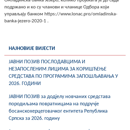
Омладинска банка Језеро, колико пројеката је до сада
COVID 19
подржано и ко су чланови и чланице Одбора који
управљају банком https://www.lonac.pro/omladinska-
Геоистраживања
banka-jezero-2020-1 .
ФИНАНСИЈЕ
ПРИВРЕДА
НАЈНОВИЈЕ ВИЈЕСТИ
Пољопривреда
ЈАВНИ ПОЗИВ ПОСЛОДАВЦИМА И
Туризам
НЕЗАПОСЛЕНИМ ЛИЦИМА ЗА КОРИШЋЕЊЕ
СРЕДСТАВА ПО ПРОГРАМИМА ЗАПОШЉАВАЊА У
Спорт
2026. ГОДИНИ
ЦИВИЛНА ЗАШТИТА
ЈАВНИ ПОЗИВ за додјелу новчаних средстава
породиљама повратницама на подручје
КОНТАКТ
босанскохерцеговачког ентитета Република
Српска за 2026. годину