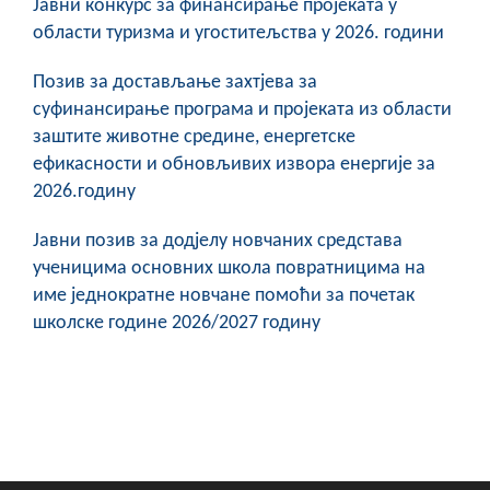
Јавни конкурс за финансирање пројеката у
области туризма и угоститељства у 2026. години
Позив за достављање захтјева за
суфинансирање програма и пројеката из области
заштите животне средине, енергетске
ефикасности и обновљивих извора енергије за
2026.годину
Јавни позив за додјелу новчаних средстава
ученицима основних школа повратницима на
име једнократне новчане помоћи за почетак
школске године 2026/2027 годину