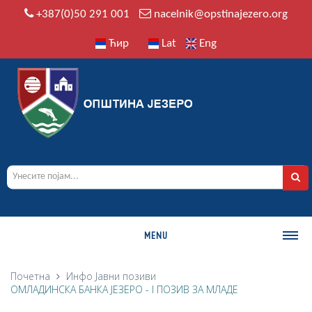
+387(0)50 291 001
nacelnik@opstinajezero.org
Ћир
Lat
Eng
MENU
О ОПШТИНИ
Почетна
Инфо
Јавни позиви
ОМЛАДИНСКА БАНКА ЈЕЗЕРО - I ПОЗИВ ЗА МЛАДЕ
Историја