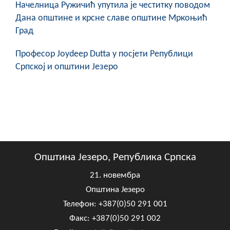
Начелница Ружичић упутила је честитку поводом
Дана општине и крсне славе општине Мркоњић
Град
Професор Joydeep Dutta у посјети Републици
Српској и општини Језеро
Општина Језеро, Република Српска
21. новембра
Општина Језеро
Телефон: +387(0)50 291 001
Факс: +387(0)50 291 002