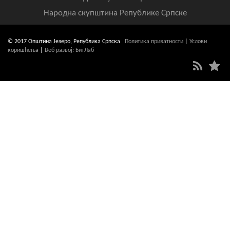
Народна скупштина Републике Српске
© 2017 Општина Језеро, Република Српска
Политика приватности
|
Услови
коришћења
|
Веб развој: БитЛаб