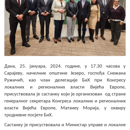
Скупштинско вијеће општине језеро
Састав Скупштине
Службени Гласници
ОПШТИНСКА УПРАВА
ИНФО
Дана, 25. јануара, 2024. године, у 17.30 часова у
Вијести
Сарајеву, начелник општине Језеро, госпођа Снежана
Ружичић, као члан делегације БиХ при Конгресу
Активности
локалних и регионалних власти Вијећа Европе,
присуствовала је састанку који је организован од стране
Јавни позиви
генералног секретара Конгреса локалних и регионалних
Обавјештења
власти Вијећа Европе, Матхиеу Морија, у оквиру
тродневне посјете БиХ.
Заштита од пожара
Састанку је присуствовала и Министар управе и локалне