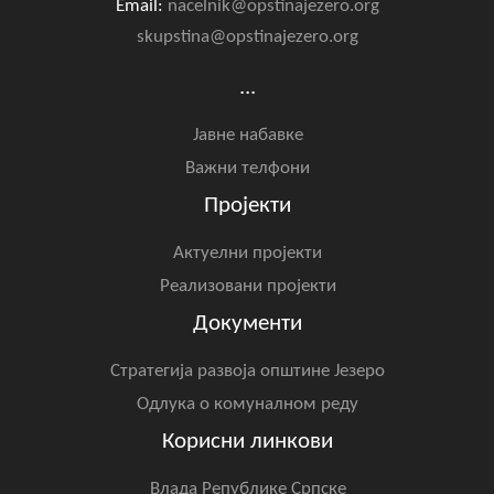
Email:
nacelnik@opstinajezero.org
skupstina@opstinajezero.org
...
Јавне набавке
Важни телфони
Пројекти
Актуелни пројекти
Реализовани пројекти
Документи
Стратегија развоја општине Језеро
Одлука о комуналном реду
Корисни линкови
Влада Републике Српске