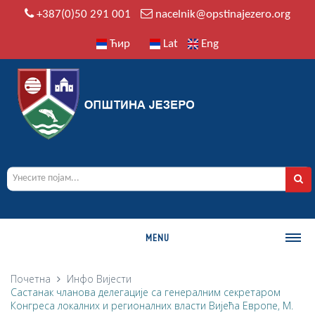
+387(0)50 291 001
nacelnik@opstinajezero.org
Ћир
Lat
Eng
MENU
О ОПШТИНИ
Почетна
Инфо
Вијести
Састанак чланова делегације са генералним секретаром
Историја
Конгреса локалних и регионалних власти Вијећа Европе, М.