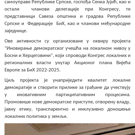
самоуправе Републике Српске, госпођа Сенка Јујић, као и
COVID 19
остали чланови делегације при Конгресу, те
представници Савеза општина и градова Републике
Геоистраживања
Српске и Федерације БиХ, као и чланови међународне
заједнице.
ФИНАНСИЈЕ
Ове активности су организоване у оквиру пројекта
ПРИВРЕДА
"Иновирање демократског учешћа на локалном нивоу у
Босни и Херцеговини", који спроводи Конгрес локалних и
Пољопривреда
регионалних власти унутар Акционог плана Вијећа
Туризам
Европе за БиХ 2022-2025.
Циљ пројекта је унаприједити квалитет локалне
Спорт
демократије и створити прилике за грађане да учествују
у иновативним партиципативним процесима.
ЦИВИЛНА ЗАШТИТА
Промовише нове демократске приступе, отворену владу,
јавну етику, транспарентно и инклузивно доношење
КОНТАКТ
локалних политика у земљи.