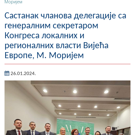
Моријем
Географија
Састанак чланова делегације са
Насељена мјеста
генералним секретаром
Конгреса локалних и
Занимљивости
регионалних власти Вијећа
Фотогалерија
Европе, М. Моријем
НАЧЕЛНИК
26.01.2024.
О Начелнику
Замјеник начелника
Извјештај о раду начелника
СКУПШТИНА
Статут Општине